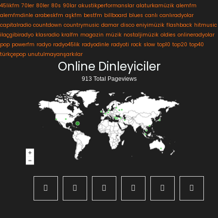
45likfm
70ler
80ler
80s
90lar
akustikperformanslar
alaturkamüzik
alemfm
alemfmdinle
arabeskfm
aşkfm
bestfm
billboard
blues
canlı
canlıradyolar
capitalradio
countdown
countrymusic
damar
disco
eniyimüzik
flashback
hitmusic
ilaçgibiradyo
klasradio
kralfm
magazin
müzik
nostaljimüzik
oldies
onlineradyolar
pop
powerfm
radyo
radyo45lik
radyodinle
radyoti
rock
slow
top10
top20
top40
türkçepop
unutulmayanşarkılar
Online Dinleyiciler
913 Total Pageviews