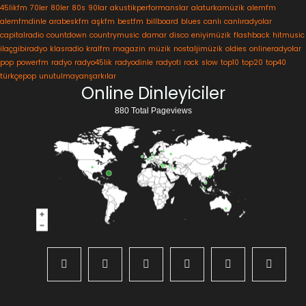
45likfm
70ler
80ler
80s
90lar
akustikperformanslar
alaturkamüzik
alemfm
alemfmdinle
arabeskfm
aşkfm
bestfm
billboard
blues
canlı
canlıradyolar
capitalradio
countdown
countrymusic
damar
disco
eniyimüzik
flashback
hitmusic
ilaçgibiradyo
klasradio
kralfm
magazin
müzik
nostaljimüzik
oldies
onlineradyolar
pop
powerfm
radyo
radyo45lik
radyodinle
radyoti
rock
slow
top10
top20
top40
türkçepop
unutulmayanşarkılar
Online Dinleyiciler
880 Total Pageviews