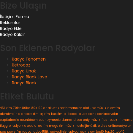
Bize Ulaşın
İletişim Formu
Reklamlar
Radyo Ekle
Radyo Kaldır
Son Eklenen Radyolar
Radyo Fenomen
Retrocaz
Radyo Ünak
Radyo Black Love
Radyo Black
Etiket Bulutu
45likfm
70ler
80ler
80s
90lar
akustikperformanslar
alaturkamüzik
alemfm
alemfmdinle
arabeskfm
aşkfm
bestfm
billboard
blues
canlı
canlıradyolar
capitalradio
countdown
countrymusic
damar
disco
eniyimüzik
flashback
hitmusic
ilaçgibiradyo
klasradio
kralfm
magazin
müzik
nostaljimüzik
oldies
onlineradyolar
pop
powerfm
radyo
radyo45lik
radyodinle
radyoti
rock
slow
top10
top20
top40