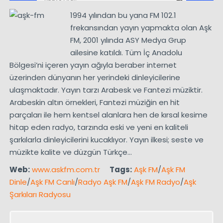
1994 yılından bu yana FM 102.1
frekansından yayın yapmakta olan Aşk
FM, 2001 yılında ASY Medya Grup
ailesine katıldı. Tüm İç Anadolu
Bölgesi’ni içeren yayın ağıyla beraber internet
üzerinden dünyanın her yerindeki dinleyicilerine
ulaşmaktadır. Yayın tarzı Arabesk ve Fantezi müziktir.
Arabeskin altın örnekleri, Fantezi müziğin en hit
parçaları ile hem kentsel alanlara hen de kırsal kesime
hitap eden radyo, tarzında eski ve yeni en kaliteli
şarkılarla dinleyicilerini kucaklıyor. Yayın ilkesi; seste ve
müzikte kalite ve düzgün Türkçe…
Web:
www.askfm.com.tr
Tags:
Aşk FM
/
Aşk FM
Dinle
/
Aşk FM Canlı
/
Radyo Aşk FM
/
Aşk FM Radyo
/
Aşk
Şarkıları Radyosu