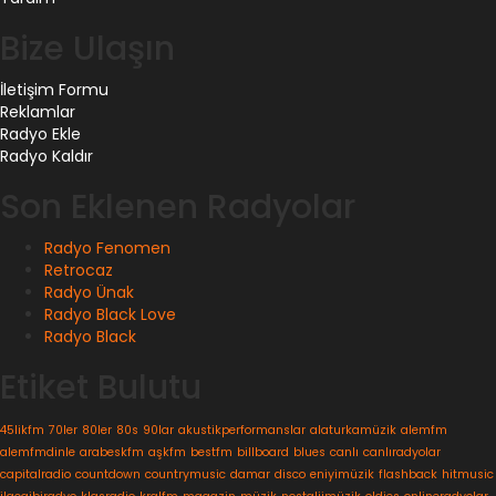
Bize Ulaşın
İletişim Formu
Reklamlar
Radyo Ekle
Radyo Kaldır
Son Eklenen Radyolar
Radyo Fenomen
Retrocaz
Radyo Ünak
Radyo Black Love
Radyo Black
Etiket Bulutu
45likfm
70ler
80ler
80s
90lar
akustikperformanslar
alaturkamüzik
alemfm
alemfmdinle
arabeskfm
aşkfm
bestfm
billboard
blues
canlı
canlıradyolar
capitalradio
countdown
countrymusic
damar
disco
eniyimüzik
flashback
hitmusic