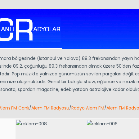
mara bölgesinde (İstanbul ve Yalova) 89.3 frekansından yayın h
’nde 89.2, çoğunluğu 89.3 frekansından olmak üzere 50’den faz
ır. Pop müzikte yalnızca günümüzün sevilen parçaları değil, es
ilerimize ulaşmaktadır. Genel bir bakışla show, eğlence ve müzik 
 sanata, spordan magazine, edebiyatdan astrolojiye kadar olduk
Alem FM Canlı
/
Alem FM Radyosu
/
Radyo Alem FM
/
Alem FM Radyo