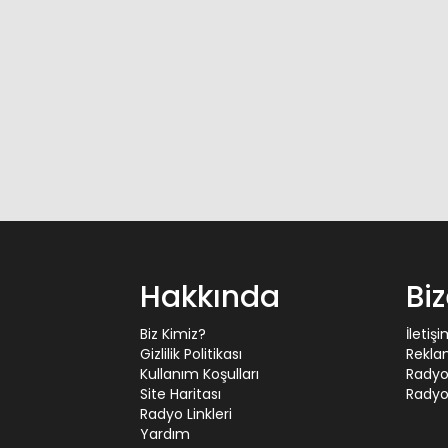
Hakkında
Bi
Biz Kimiz?
İletiş
Gizlilik Politikası
Rekla
Kullanım Koşulları
Radyo
Site Haritası
Radyo 
Radyo Linkleri
Yardım