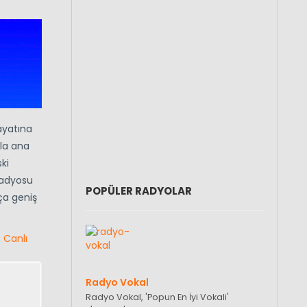
ayatına
la ana
ki
radyosu
POPÜLER RADYOLAR
ça geniş
 Canlı
Radyo Vokal
Radyo Vokal, 'Popun En İyi Vokali'