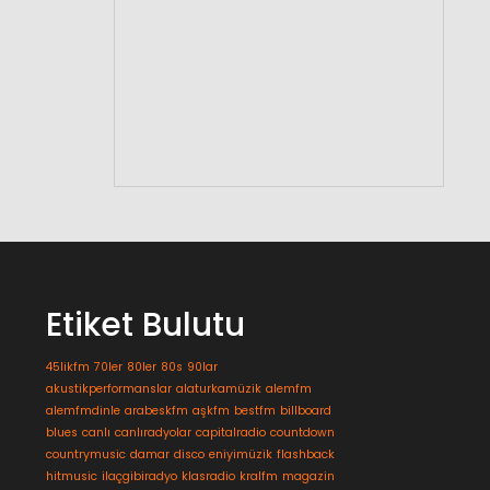
Etiket Bulutu
45likfm
70ler
80ler
80s
90lar
akustikperformanslar
alaturkamüzik
alemfm
alemfmdinle
arabeskfm
aşkfm
bestfm
billboard
blues
canlı
canlıradyolar
capitalradio
countdown
countrymusic
damar
disco
eniyimüzik
flashback
hitmusic
ilaçgibiradyo
klasradio
kralfm
magazin