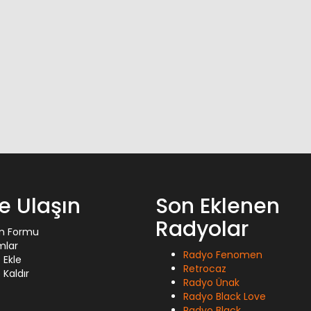
ze Ulaşın
Son Eklenen
Radyolar
im Formu
mlar
Radyo Fenomen
 Ekle
Retrocaz
Kaldır
Radyo Ünak
Radyo Black Love
Radyo Black