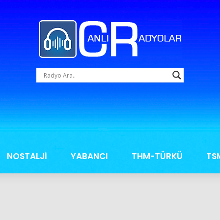
NOSTALJİ
YABANCI
THM-TÜRKÜ
TS