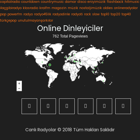
capitalradio
countdown
countrymusic
damar
disco
eniyimüzik
flashback
hitmusic
ilaçgibiradyo
klasradio
kralfm
magazin
müzik
nostaljimüzik
oldies
onlineradyolar
pop
powerfm
radyo
radyo45lik
radyodinle
radyoti
rock
slow
top10
top20
top40
türkçepop
unutulmayanşarkılar
Online Dinleyiciler
762 Total Pageviews
Canlı Radyolar
© 2018 Tüm Hakları Saklıdır