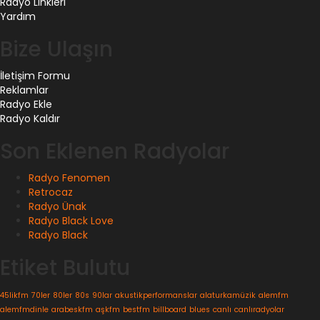
Radyo Linkleri
Yardım
Bize Ulaşın
İletişim Formu
Reklamlar
Radyo Ekle
Radyo Kaldır
Son Eklenen Radyolar
Radyo Fenomen
Retrocaz
Radyo Ünak
Radyo Black Love
Radyo Black
Etiket Bulutu
45likfm
70ler
80ler
80s
90lar
akustikperformanslar
alaturkamüzik
alemfm
alemfmdinle
arabeskfm
aşkfm
bestfm
billboard
blues
canlı
canlıradyolar