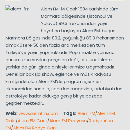
Alem FM, 14 Ocak 1994 tarihinde tüm
Marmara bölgesinde (İstanbul ve
Yalova) 89.3 frekansından yayın
hayatına başlayan Alem FM, bugün
Marmara Bölgesi’nde 89.2, çoğunluğu 89.3 frekansından
olmak üzere 50’den fazla ana merkezden tüm
Türkiye’ye yayın yapmaktadır. Pop müzikte yalnızca
günümüzün sevilen parçaları değil, eski unutulmaz
şarkılar da gün içinde dinleyicilerimize ulaşmaktadır.
Genel bir bakışla show, eğlence ve müzik radyosu
kimliğinde olan Alem FM’de program içerikleri;
ekonomiden sanata, spordan magazine, edebiyatdan
astrolojiye kadar oldukça geniş bir yelpazede
çeşitlenmektedir…
Web:
www.alemfm.com
Tags:
Alem FM
/
Alem FM
Dinle
/
Alem FM Canlı
/
Alem FM Radyosu
/
Radyo Alem
FM
/
Alem FM Radyo Canlı