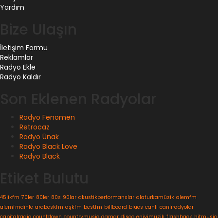
Yardım
Bize Ulaşın
İletişim Formu
Reklamlar
Radyo Ekle
Radyo Kaldır
Son Eklenen Radyolar
Radyo Fenomen
Retrocaz
Radyo Ünak
Radyo Black Love
Radyo Black
Etiket Bulutu
45likfm
70ler
80ler
80s
90lar
akustikperformanslar
alaturkamüzik
alemfm
alemfmdinle
arabeskfm
aşkfm
bestfm
billboard
blues
canlı
canlıradyolar
capitalradio
countdown
countrymusic
damar
disco
eniyimüzik
flashback
hitmusic