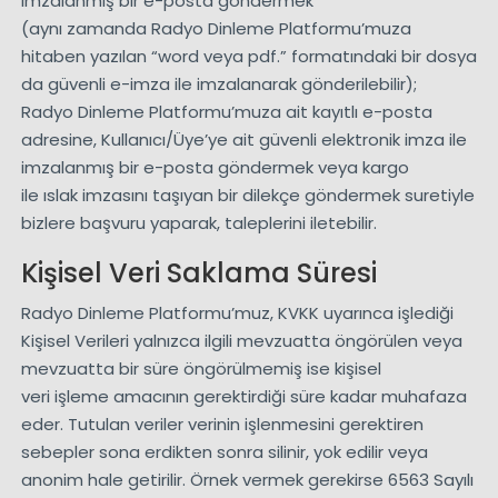
imzalanmış bir e-posta göndermek
(aynı zamanda Radyo Dinleme Platformu’muza
hitaben yazılan “word veya pdf.” formatındaki bir dosya
da güvenli e-imza ile imzalanarak gönderilebilir);
Radyo Dinleme Platformu’muza ait kayıtlı e-posta
adresine, Kullanıcı/Üye’ye ait güvenli elektronik imza ile
imzalanmış bir e-posta göndermek veya kargo
ile ıslak imzasını taşıyan bir dilekçe göndermek suretiyle
bizlere başvuru yaparak, taleplerini iletebilir.
Kişisel Veri Saklama Süresi
Radyo Dinleme Platformu’muz, KVKK uyarınca işlediği
Kişisel Verileri yalnızca ilgili mevzuatta öngörülen veya
mevzuatta bir süre öngörülmemiş ise kişisel
veri işleme amacının gerektirdiği süre kadar muhafaza
eder. Tutulan veriler verinin işlenmesini gerektiren
sebepler sona erdikten sonra silinir, yok edilir veya
anonim hale getirilir. Örnek vermek gerekirse 6563 Sayılı