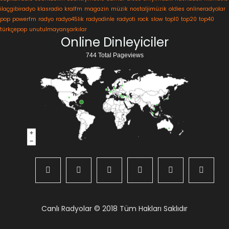
ilaçgibiradyo
klasradio
kralfm
magazin
müzik
nostaljimüzik
oldies
onlineradyolar
pop
powerfm
radyo
radyo45lik
radyodinle
radyoti
rock
slow
top10
top20
top40
türkçepop
unutulmayanşarkılar
Online Dinleyiciler
744 Total Pageviews
Canlı Radyolar
© 2018 Tüm Hakları Saklıdır