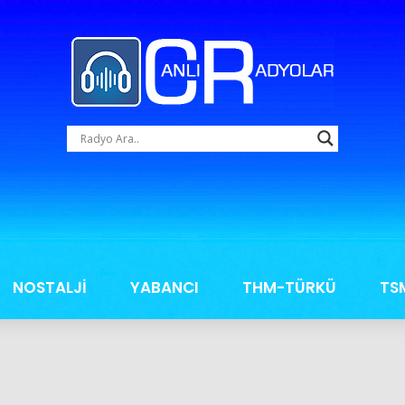
NOSTALJİ
YABANCI
THM-TÜRKÜ
TS