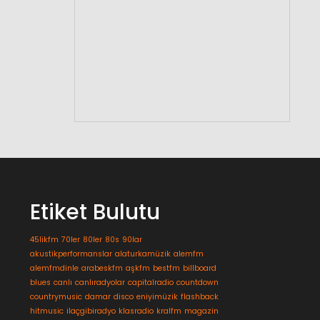
Etiket Bulutu
45likfm
70ler
80ler
80s
90lar
akustikperformanslar
alaturkamüzik
alemfm
alemfmdinle
arabeskfm
aşkfm
bestfm
billboard
blues
canlı
canlıradyolar
capitalradio
countdown
countrymusic
damar
disco
eniyimüzik
flashback
hitmusic
ilaçgibiradyo
klasradio
kralfm
magazin