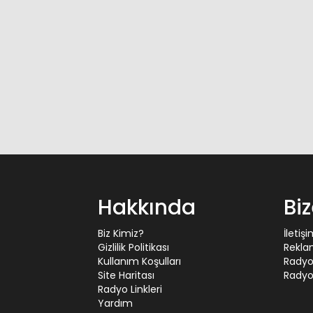
Hakkında
Bi
Biz Kimiz?
İletiş
Gizlilik Politikası
Rekla
Kullanım Koşulları
Radyo
Site Haritası
Radyo 
Radyo Linkleri
Yardım