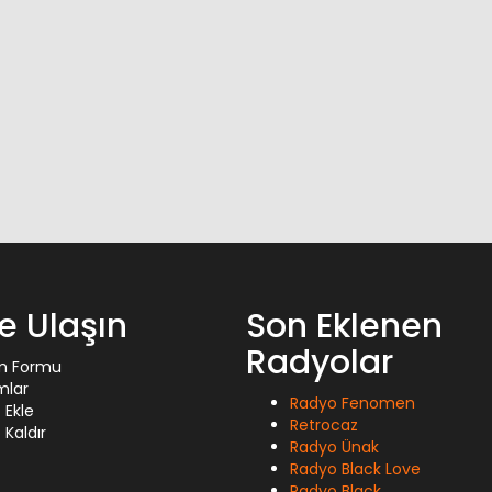
ze Ulaşın
Son Eklenen
Radyolar
im Formu
mlar
Radyo Fenomen
 Ekle
Retrocaz
Kaldır
Radyo Ünak
Radyo Black Love
Radyo Black