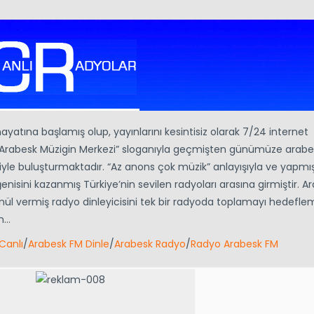
ayatına başlamış olup, yayınlarını kesintisiz olarak 7/24 internet
r. “Arabesk Müzigin Merkezi” sloganıyla geçmişten günümüze arabe
eriyle buluşturmaktadır. “Az anons çok müzik” anlayışıyla ve yapm
enisini kazanmış Türkiye’nin sevilen radyoları arasına girmiştir. 
önül vermiş radyo dinleyicisini tek bir radyoda toplamayı hedefle
in…
Canlı
/
Arabesk FM Dinle
/
Arabesk Radyo
/
Radyo Arabesk FM