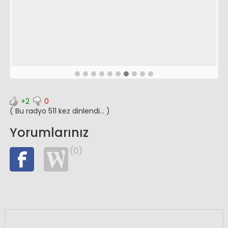
+2
0
( Bu radyo 511 kez dinlendi... )
Yorumlarınız
(0)