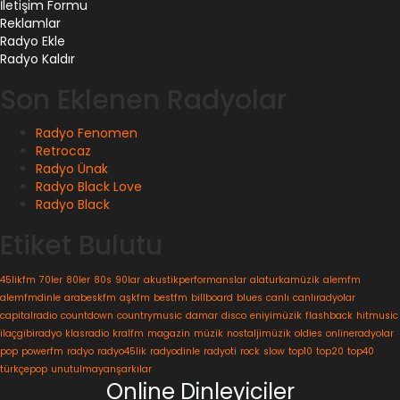
İletişim Formu
Reklamlar
Radyo Ekle
Radyo Kaldır
Son Eklenen Radyolar
Radyo Fenomen
Retrocaz
Radyo Ünak
Radyo Black Love
Radyo Black
Etiket Bulutu
45likfm
70ler
80ler
80s
90lar
akustikperformanslar
alaturkamüzik
alemfm
alemfmdinle
arabeskfm
aşkfm
bestfm
billboard
blues
canlı
canlıradyolar
capitalradio
countdown
countrymusic
damar
disco
eniyimüzik
flashback
hitmusic
ilaçgibiradyo
klasradio
kralfm
magazin
müzik
nostaljimüzik
oldies
onlineradyolar
pop
powerfm
radyo
radyo45lik
radyodinle
radyoti
rock
slow
top10
top20
top40
türkçepop
unutulmayanşarkılar
Online Dinleyiciler