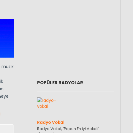
i müzik
ik
POPÜLER RADYOLAR
ın
rmeye
M
Radyo Vokal
Radyo Vokal, 'Popun En İyi Vokali'