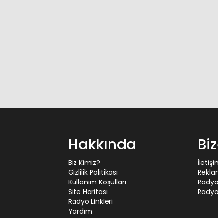
Hakkında
Bi
Biz Kimiz?
İletiş
Gizlilik Politikası
Rekla
Kullanım Koşulları
Radyo
Site Haritası
Radyo 
Radyo Linkleri
Yardım