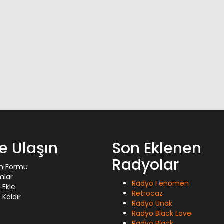
ze Ulaşın
Son Eklenen
Radyolar
im Formu
mlar
Radyo Fenomen
 Ekle
Retrocaz
Kaldır
Radyo Ünak
Radyo Black Love
Radyo Black