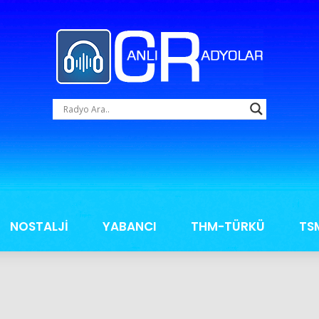
NOSTALJİ
YABANCI
THM-TÜRKÜ
TS