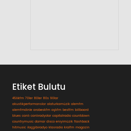
Etiket Bulutu
45likfm
70ler
80ler
80s
90lar
akustikperformanslar
alaturkamüzik
alemfm
alemfmdinle
arabeskfm
aşkfm
bestfm
billboard
blues
canlı
canlıradyolar
capitalradio
countdown
countrymusic
damar
disco
eniyimüzik
flashback
hitmusic
ilaçgibiradyo
klasradio
kralfm
magazin