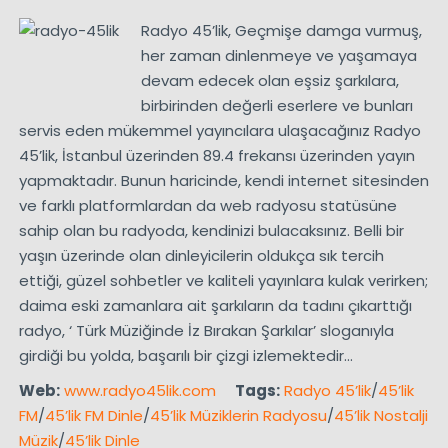
Radyo 45’lik, Geçmişe damga vurmuş,
her zaman dinlenmeye ve yaşamaya
devam edecek olan eşsiz şarkılara,
birbirinden değerli eserlere ve bunları
servis eden mükemmel yayıncılara ulaşacağınız Radyo
45’lik, İstanbul üzerinden 89.4 frekansı üzerinden yayın
yapmaktadır. Bunun haricinde, kendi internet sitesinden
ve farklı platformlardan da web radyosu statüsüne
sahip olan bu radyoda, kendinizi bulacaksınız. Belli bir
yaşın üzerinde olan dinleyicilerin oldukça sık tercih
ettiği, güzel sohbetler ve kaliteli yayınlara kulak verirken;
daima eski zamanlara ait şarkıların da tadını çıkarttığı
radyo, ‘ Türk Müziğinde İz Bırakan Şarkılar’ sloganıyla
girdiği bu yolda, başarılı bir çizgi izlemektedir…
Web:
www.radyo45lik.com
Tags:
Radyo 45’lik
/
45’lik
FM
/
45’lik FM Dinle
/
45’lik Müziklerin Radyosu
/
45’lik Nostalji
Müzik
/
45’lik Dinle