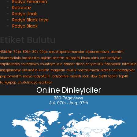
Radyo Fenomen
Retrocaz
Radyo Ünak
Radyo Black Love
Radyo Black
Etiket Bulutu
45likfm
70ler
80ler
80s
90lar
akustikperformanslar
alaturkamüzik
alemfm
alemfmdinle
arabeskfm
aşkfm
bestfm
billboard
blues
canlı
canlıradyolar
capitalradio
countdown
countrymusic
damar
disco
eniyimüzik
flashback
hitmusic
ilaçgibiradyo
klasradio
kralfm
magazin
müzik
nostaljimüzik
oldies
onlineradyolar
pop
powerfm
radyo
radyo45lik
radyodinle
radyoti
rock
slow
top10
top20
top40
türkçepop
unutulmayanşarkılar
Online Dinleyiciler
380 Pageviews
Jul. 07th - Aug. 07th