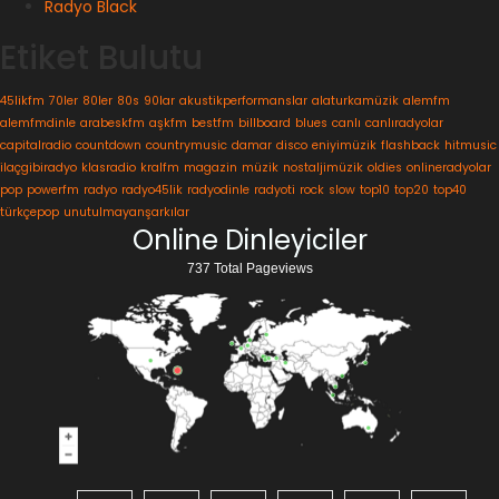
Radyo Black
Etiket Bulutu
45likfm
70ler
80ler
80s
90lar
akustikperformanslar
alaturkamüzik
alemfm
alemfmdinle
arabeskfm
aşkfm
bestfm
billboard
blues
canlı
canlıradyolar
capitalradio
countdown
countrymusic
damar
disco
eniyimüzik
flashback
hitmusic
ilaçgibiradyo
klasradio
kralfm
magazin
müzik
nostaljimüzik
oldies
onlineradyolar
pop
powerfm
radyo
radyo45lik
radyodinle
radyoti
rock
slow
top10
top20
top40
türkçepop
unutulmayanşarkılar
Online Dinleyiciler
737 Total Pageviews