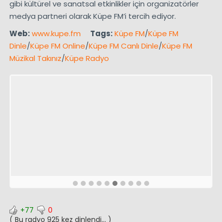
gibi kültürel ve sanatsal etkinlikler için organizatörler
medya partneri olarak Küpe FM’i tercih ediyor.
Web:
www.kupe.fm
Tags:
Küpe FM
/
Küpe FM
Dinle
/
Küpe FM Online
/
Küpe FM Canlı Dinle
/
Küpe FM
Müzikal Takınız
/
Küpe Radyo
+77
0
( Bu radyo 925 kez dinlendi... )