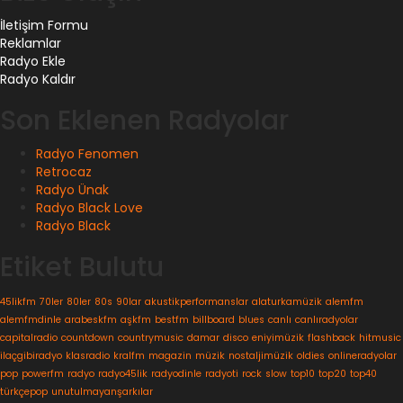
İletişim Formu
Reklamlar
Radyo Ekle
Radyo Kaldır
Son Eklenen Radyolar
Radyo Fenomen
Retrocaz
Radyo Ünak
Radyo Black Love
Radyo Black
Etiket Bulutu
45likfm
70ler
80ler
80s
90lar
akustikperformanslar
alaturkamüzik
alemfm
alemfmdinle
arabeskfm
aşkfm
bestfm
billboard
blues
canlı
canlıradyolar
capitalradio
countdown
countrymusic
damar
disco
eniyimüzik
flashback
hitmusic
ilaçgibiradyo
klasradio
kralfm
magazin
müzik
nostaljimüzik
oldies
onlineradyolar
pop
powerfm
radyo
radyo45lik
radyodinle
radyoti
rock
slow
top10
top20
top40
türkçepop
unutulmayanşarkılar