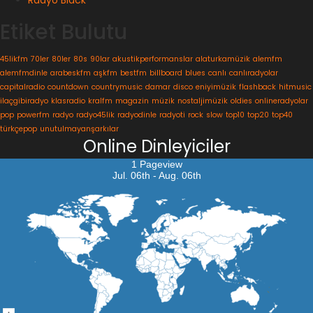
Etiket Bulutu
45likfm
70ler
80ler
80s
90lar
akustikperformanslar
alaturkamüzik
alemfm
alemfmdinle
arabeskfm
aşkfm
bestfm
billboard
blues
canlı
canlıradyolar
capitalradio
countdown
countrymusic
damar
disco
eniyimüzik
flashback
hitmusic
ilaçgibiradyo
klasradio
kralfm
magazin
müzik
nostaljimüzik
oldies
onlineradyolar
pop
powerfm
radyo
radyo45lik
radyodinle
radyoti
rock
slow
top10
top20
top40
türkçepop
unutulmayanşarkılar
Online Dinleyiciler
1 Pageview
Jul. 06th - Aug. 06th