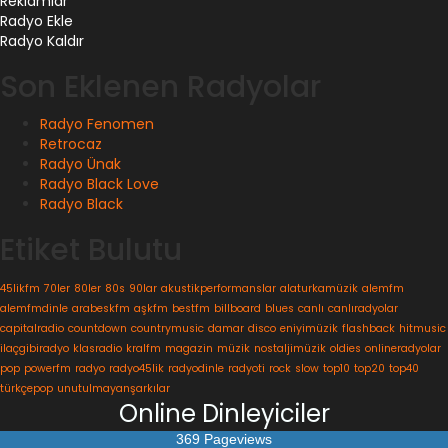
Reklamlar
Radyo Ekle
Radyo Kaldır
Son Eklenen Radyolar
Radyo Fenomen
Retrocaz
Radyo Ünak
Radyo Black Love
Radyo Black
Etiket Bulutu
45likfm
70ler
80ler
80s
90lar
akustikperformanslar
alaturkamüzik
alemfm
alemfmdinle
arabeskfm
aşkfm
bestfm
billboard
blues
canlı
canlıradyolar
capitalradio
countdown
countrymusic
damar
disco
eniyimüzik
flashback
hitmusic
ilaçgibiradyo
klasradio
kralfm
magazin
müzik
nostaljimüzik
oldies
onlineradyolar
pop
powerfm
radyo
radyo45lik
radyodinle
radyoti
rock
slow
top10
top20
top40
türkçepop
unutulmayanşarkılar
Online Dinleyiciler
369 Pageviews