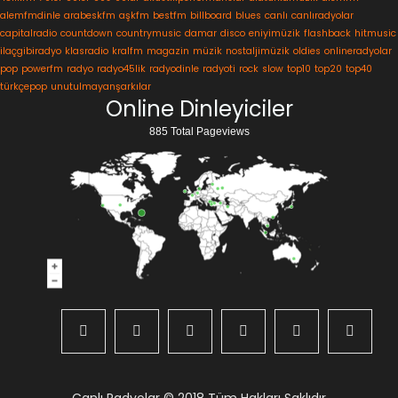
alemfmdinle
arabeskfm
aşkfm
bestfm
billboard
blues
canlı
canlıradyolar
capitalradio
countdown
countrymusic
damar
disco
eniyimüzik
flashback
hitmusic
ilaçgibiradyo
klasradio
kralfm
magazin
müzik
nostaljimüzik
oldies
onlineradyolar
pop
powerfm
radyo
radyo45lik
radyodinle
radyoti
rock
slow
top10
top20
top40
türkçepop
unutulmayanşarkılar
Online Dinleyiciler
885 Total Pageviews
Canlı Radyolar
© 2018 Tüm Hakları Saklıdır