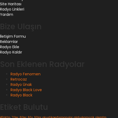
Site Haritası
Radyo Linkleri
Yardım
Bize Ulaşın
İletişim Formu
Reklamlar
Radyo Ekle
Radyo Kaldır
Son Eklenen Radyolar
Radyo Fenomen
Retrocaz
Radyo Ünak
Radyo Black Love
Radyo Black
Etiket Bulutu
45likfm
70ler
80ler
80s
90lar
akustikperformanslar
alaturkamüzik
alemfm