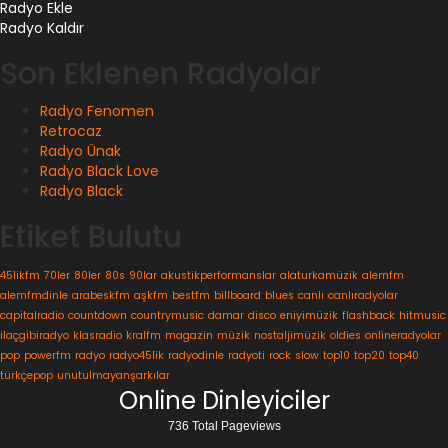
Radyo Ekle
Radyo Kaldır
Son Eklenen Radyolar
Radyo Fenomen
Retrocaz
Radyo Ünak
Radyo Black Love
Radyo Black
Etiket Bulutu
45likfm
70ler
80ler
80s
90lar
akustikperformanslar
alaturkamüzik
alemfm
alemfmdinle
arabeskfm
aşkfm
bestfm
billboard
blues
canlı
canlıradyolar
capitalradio
countdown
countrymusic
damar
disco
eniyimüzik
flashback
hitmusic
ilaçgibiradyo
klasradio
kralfm
magazin
müzik
nostaljimüzik
oldies
onlineradyolar
pop
powerfm
radyo
radyo45lik
radyodinle
radyoti
rock
slow
top10
top20
top40
türkçepop
unutulmayanşarkılar
Online Dinleyiciler
736 Total Pageviews