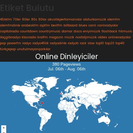
Etiket Bulutu
45likfm
70ler
80ler
80s
90lar
akustikperformanslar
alaturkamüzik
alemfm
alemfmdinle
arabeskfm
aşkfm
bestfm
billboard
blues
canlı
canlıradyolar
capitalradio
countdown
countrymusic
damar
disco
eniyimüzik
flashback
hitmusic
ilaçgibiradyo
klasradio
kralfm
magazin
müzik
nostaljimüzik
oldies
onlineradyolar
pop
powerfm
radyo
radyo45lik
radyodinle
radyoti
rock
slow
top10
top20
top40
türkçepop
unutulmayanşarkılar
Online Dinleyiciler
380 Pageviews
Jul. 06th - Aug. 06th