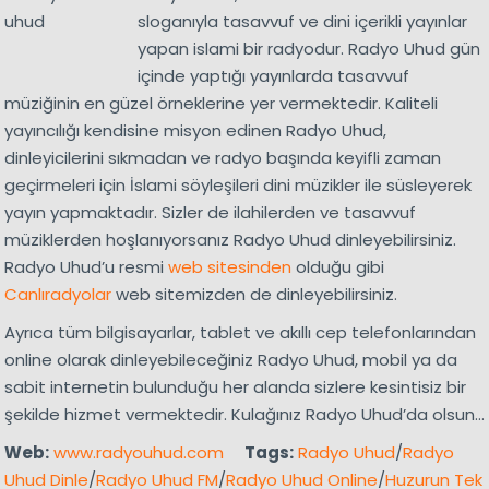
sloganıyla tasavvuf ve dini içerikli yayınlar
yapan islami bir radyodur. Radyo Uhud gün
içinde yaptığı yayınlarda tasavvuf
müziğinin en güzel örneklerine yer vermektedir. Kaliteli
yayıncılığı kendisine misyon edinen Radyo Uhud,
dinleyicilerini sıkmadan ve radyo başında keyifli zaman
geçirmeleri için İslami söyleşileri dini müzikler ile süsleyerek
yayın yapmaktadır. Sizler de ilahilerden ve tasavvuf
müziklerden hoşlanıyorsanız Radyo Uhud dinleyebilirsiniz.
Radyo Uhud’u resmi
web sitesinden
olduğu gibi
Canlıradyolar
web sitemizden de dinleyebilirsiniz.
Ayrıca tüm bilgisayarlar, tablet ve akıllı cep telefonlarından
online olarak dinleyebileceğiniz Radyo Uhud, mobil ya da
sabit internetin bulunduğu her alanda sizlere kesintisiz bir
şekilde hizmet vermektedir. Kulağınız Radyo Uhud’da olsun…
Web:
www.radyouhud.com
Tags:
Radyo Uhud
/
Radyo
Uhud Dinle
/
Radyo Uhud FM
/
Radyo Uhud Online
/
Huzurun Tek