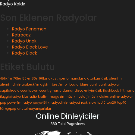
Radyo Kaldır
Son Eklenen Radyolar
Radyo Fenomen
Retrocaz
Radyo Ünak
Radyo Black Love
Radyo Black
Etiket Bulutu
45likfm
70ler
80ler
80s
90lar
akustikperformanslar
alaturkamüzik
alemfm
alemfmdinle
arabeskfm
aşkfm
bestfm
billboard
blues
canlı
canlıradyolar
capitalradio
countdown
countrymusic
damar
disco
eniyimüzik
flashback
hitmusic
ilaçgibiradyo
klasradio
kralfm
magazin
müzik
nostaljimüzik
oldies
onlineradyolar
pop
powerfm
radyo
radyo45lik
radyodinle
radyoti
rock
slow
top10
top20
top40
türkçepop
unutulmayanşarkılar
Online Dinleyiciler
880 Total Pageviews