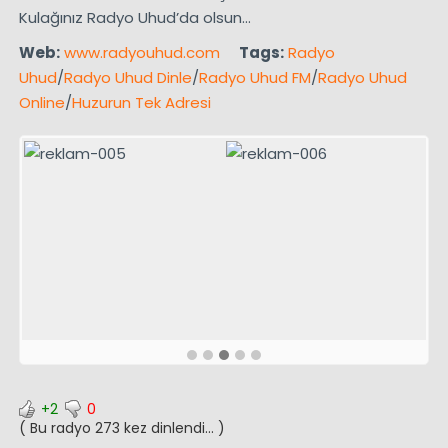
Kulağınız Radyo Uhud’da olsun…
Web:
www.radyouhud.com
Tags:
Radyo
Uhud
/
Radyo Uhud Dinle
/
Radyo Uhud FM
/
Radyo Uhud
Online
/
Huzurun Tek Adresi
+2
0
( Bu radyo 273 kez dinlendi... )