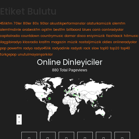
Etiket Bulutu
45likfm
70ler
80ler
80s
90lar
akustikperformanslar
alaturkamüzik
alemfm
alemfmdinle
arabeskfm
aşkfm
bestfm
billboard
blues
canlı
canlıradyolar
capitalradio
countdown
countrymusic
damar
disco
eniyimüzik
flashback
hitmusic
ilaçgibiradyo
klasradio
kralfm
magazin
müzik
nostaljimüzik
oldies
onlineradyolar
pop
powerfm
radyo
radyo45lik
radyodinle
radyoti
rock
slow
top10
top20
top40
türkçepop
unutulmayanşarkılar
Online Dinleyiciler
880 Total Pageviews