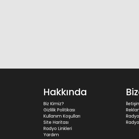
Hakkında
Bi
Biz Kimiz?
İletiş
Gizlilik Politikası
Rekla
Kullanım Koşulları
Radyo
Site Haritası
Radyo 
Radyo Linkleri
Yardım