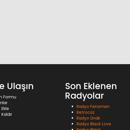
ze Ulaşın
Son Eklenen
Radyolar
im Formu
mlar
Radyo Fenomen
 Ekle
Retrocaz
Kaldır
Radyo Ünak
Radyo Black Love
Radyo Black