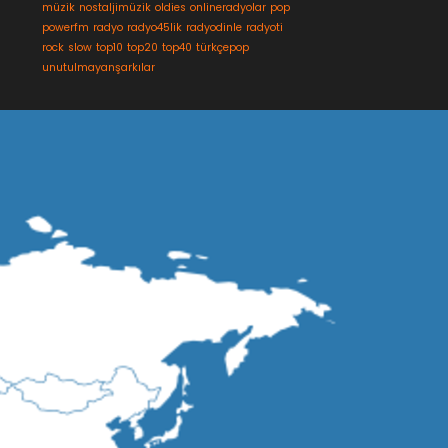
müzik
nostaljimüzik
oldies
onlineradyolar
pop
powerfm
radyo
radyo45lik
radyodinle
radyoti
rock
slow
top10
top20
top40
türkçepop
unutulmayanşarkılar