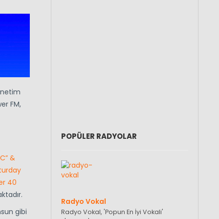
Yönetim
er FM,
POPÜLER RADYOLAR
“C” &
turday
er 40
ktadır.
Radyo Vokal
msun gibi
Radyo Vokal, 'Popun En İyi Vokali'