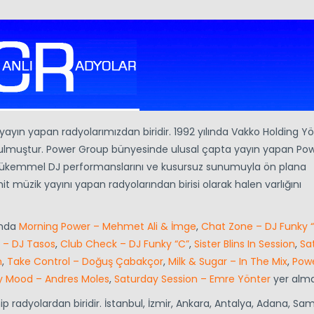
a yayın yapan radyolarımızdan biridir. 1992 yılında Vakko Holding 
ulmuştur. Power Group bünyesinde ulusal çapta yayın yapan Pow
, mükemmel DJ performanslarını ve kusursuz sunumuyla ön plana
 hit müzik yayını yapan radyolarından birisi olarak halen varlığını
ında
Morning Power – Mehmet Ali & İmge
,
Chat Zone – DJ Funky 
x – DJ Tasos
,
Club Check – DJ Funky “C”
,
Sister Blins In Session
,
Sa
n
,
Take Control – Doğuş Çabakçor
,
Milk & Sugar – In The Mix
,
Pow
 Mood – Andres Moles
,
Saturday Session – Emre Yönter
yer alma
 radyolardan biridir. İstanbul, İzmir, Ankara, Antalya, Adana, Sa