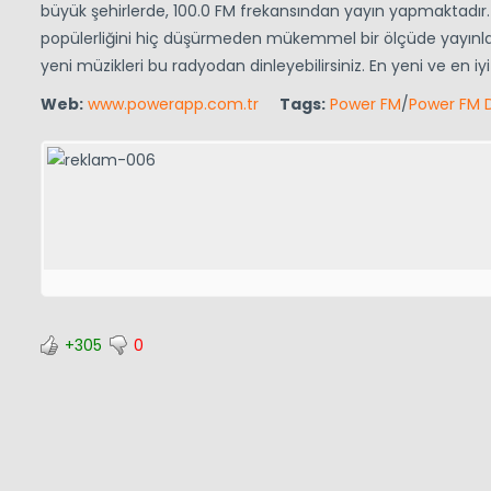
büyük şehirlerde, 100.0 FM frekansından yayın yapmaktadır.
popülerliğini hiç düşürmeden mükemmel bir ölçüde yayınla
yeni müzikleri bu radyodan dinleyebilirsiniz. En yeni ve en i
Web:
www.powerapp.com.tr
Tags:
Power FM
/
Power FM D
+305
0