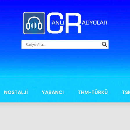
NOSTALJİ
YABANCI
THM-TÜRKÜ
TS