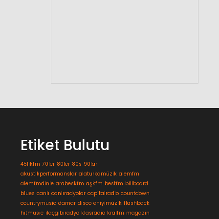
Etiket Bulutu
45likfm
70ler
80ler
80s
90lar
akustikperformanslar
alaturkamüzik
alemfm
alemfmdinle
arabeskfm
aşkfm
bestfm
billboard
blues
canlı
canlıradyolar
capitalradio
countdown
countrymusic
damar
disco
eniyimüzik
flashback
hitmusic
ilaçgibiradyo
klasradio
kralfm
magazin