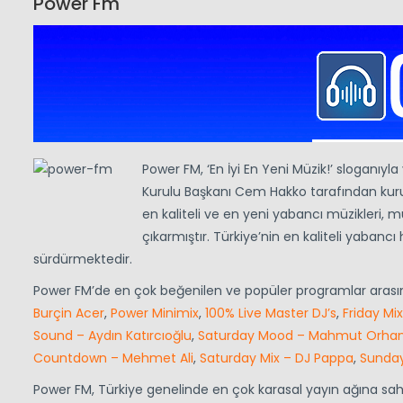
Power Fm
Power FM, ‘En İyi En Yeni Müzik!’ sloganıyl
Kurulu Başkanı Cem Hakko tarafından kur
en kaliteli ve en yeni yabancı müzikleri
çıkarmıştır. Türkiye’nin en kaliteli yabancı
sürdürmektedir.
Power FM’de en çok beğenilen ve popüler programlar aras
Burçin Acer
,
Power Minimix
,
100% Live Master DJ’s
,
Friday Mi
Sound – Aydın Katırcıoğlu
,
Saturday Mood – Mahmut Orha
Countdown – Mehmet Ali
,
Saturday Mix – DJ Pappa
,
Sunday
Power FM, Türkiye genelinde en çok karasal yayın ağına sahip