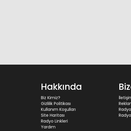
Hakkında
Bi
Biz Kimiz?
İletiş
Gizlilik Politikası
Rekla
Kullanım Koşulları
Radyo
Site Haritası
Radyo 
Radyo Linkleri
Yardım