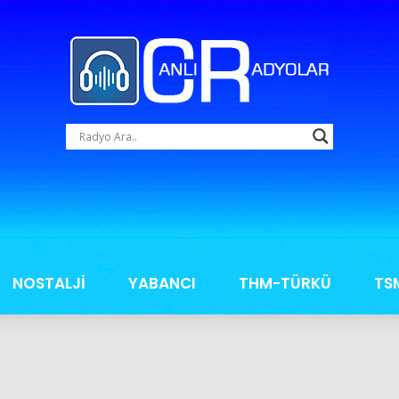
NOSTALJİ
YABANCI
THM-TÜRKÜ
TS