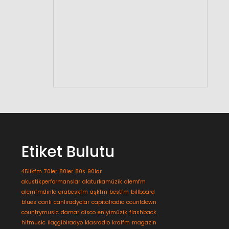
Etiket Bulutu
45likfm
70ler
80ler
80s
90lar
akustikperformanslar
alaturkamüzik
alemfm
alemfmdinle
arabeskfm
aşkfm
bestfm
billboard
blues
canlı
canlıradyolar
capitalradio
countdown
countrymusic
damar
disco
eniyimüzik
flashback
hitmusic
ilaçgibiradyo
klasradio
kralfm
magazin