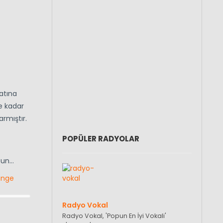
atına
e kadar
rmıştır.
POPÜLER RADYOLAR
lsun…
unge
Radyo Vokal
Radyo Vokal, 'Popun En İyi Vokali'