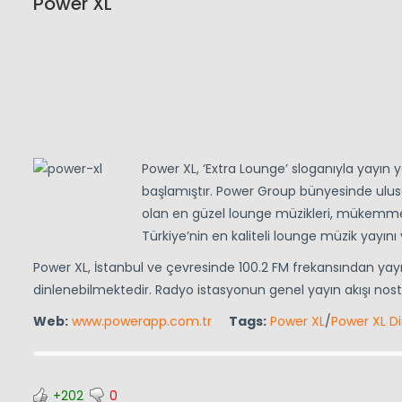
Power XL
Power XL, ‘Extra Lounge’ sloganıyla yayın 
başlamıştır. Power Group bünyesinde ulus
olan en güzel lounge müzikleri, mükemmel
Türkiye’nin en kaliteli lounge müzik yayını
Power XL, İstanbul ve çevresinde 100.2 FM frekansından ya
dinlenebilmektedir. Radyo istasyonun genel yayın akışı nost
Web:
www.powerapp.com.tr
Tags:
Power XL
/
Power XL Di
+202
0