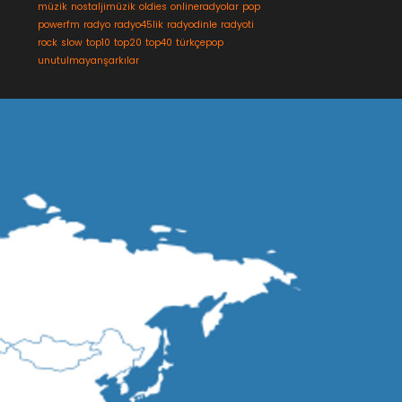
müzik
nostaljimüzik
oldies
onlineradyolar
pop
powerfm
radyo
radyo45lik
radyodinle
radyoti
rock
slow
top10
top20
top40
türkçepop
unutulmayanşarkılar