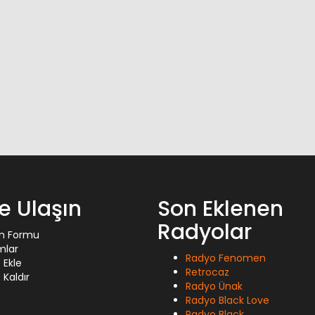
ze Ulaşın
Son Eklenen
Radyolar
im Formu
mlar
Radyo Fenomen
 Ekle
Retrocaz
Kaldır
Radyo Ünak
Radyo Black Love
Radyo Black