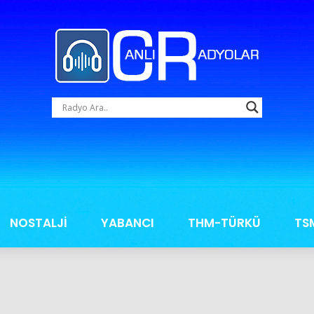
NOSTALJİ
YABANCI
THM-TÜRKÜ
TS