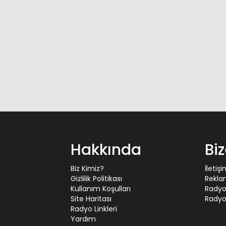
Hakkında
Bi
Biz Kimiz?
İletiş
Gizlilik Politikası
Rekla
Kullanım Koşulları
Radyo
Site Haritası
Radyo 
Radyo Linkleri
Yardım