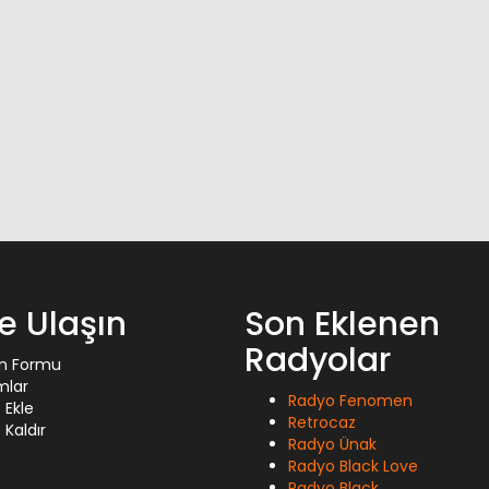
ze Ulaşın
Son Eklenen
Radyolar
im Formu
mlar
Radyo Fenomen
 Ekle
Retrocaz
Kaldır
Radyo Ünak
Radyo Black Love
Radyo Black