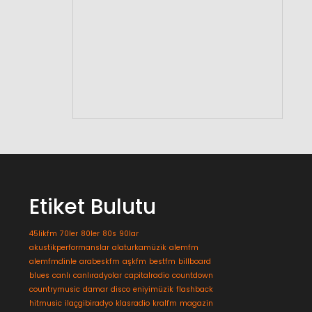
Etiket Bulutu
45likfm
70ler
80ler
80s
90lar
akustikperformanslar
alaturkamüzik
alemfm
alemfmdinle
arabeskfm
aşkfm
bestfm
billboard
blues
canlı
canlıradyolar
capitalradio
countdown
countrymusic
damar
disco
eniyimüzik
flashback
hitmusic
ilaçgibiradyo
klasradio
kralfm
magazin