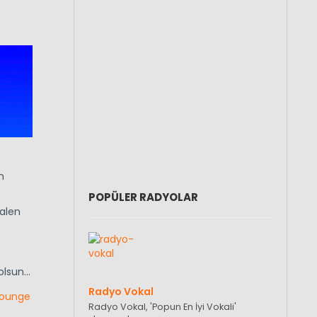
n
POPÜLER RADYOLAR
halen
 olsun…
Radyo Vokal
Lounge
Radyo Vokal, 'Popun En İyi Vokali'