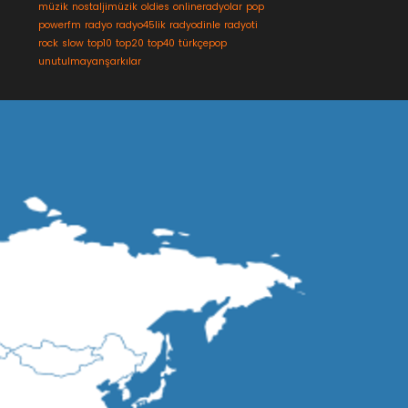
müzik
nostaljimüzik
oldies
onlineradyolar
pop
powerfm
radyo
radyo45lik
radyodinle
radyoti
rock
slow
top10
top20
top40
türkçepop
unutulmayanşarkılar