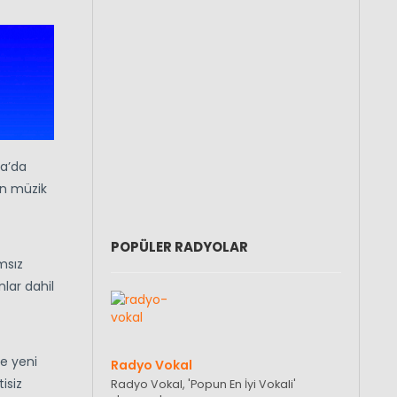
na’da
an müzik
POPÜLER RADYOLAR
msız
lar dahil
ve yeni
Radyo Vokal
isiz
Radyo Vokal, 'Popun En İyi Vokali'