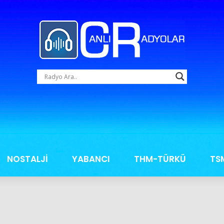
NOSTALJİ
YABANCI
THM-TÜRKÜ
TS