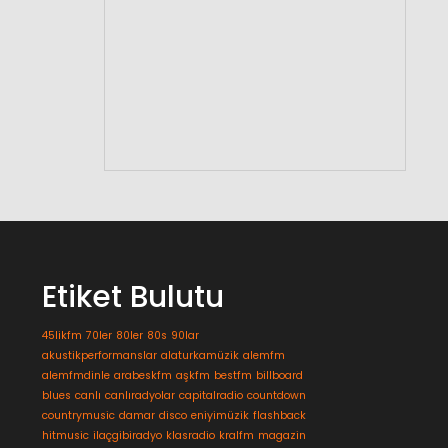
Etiket Bulutu
45likfm
70ler
80ler
80s
90lar
akustikperformanslar
alaturkamüzik
alemfm
alemfmdinle
arabeskfm
aşkfm
bestfm
billboard
blues
canlı
canlıradyolar
capitalradio
countdown
countrymusic
damar
disco
eniyimüzik
flashback
hitmusic
ilaçgibiradyo
klasradio
kralfm
magazin