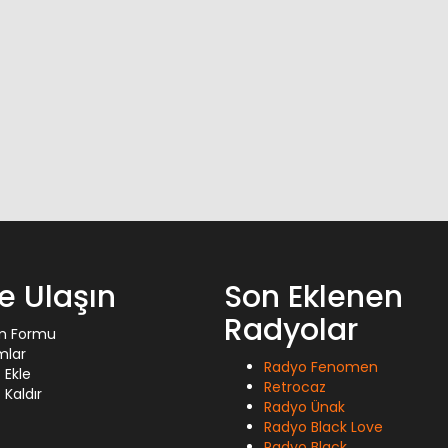
ze Ulaşın
Son Eklenen
Radyolar
im Formu
mlar
Radyo Fenomen
 Ekle
Retrocaz
Kaldır
Radyo Ünak
Radyo Black Love
Radyo Black