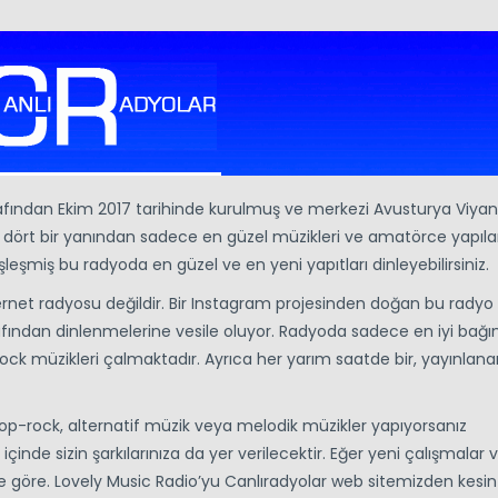
rafından Ekim 2017 tarihinde kurulmuş ve merkezi Avusturya Viya
 dört bir yanından sadece en güzel müzikleri ve amatörce yapıl
şleşmiş bu radyoda en güzel ve en yeni yapıtları dinleyebilirsiniz.
ernet radyosu değildir. Bir Instagram projesinden doğan bu radyo
arafından dinlenmelerine vesile oluyor. Radyoda sadece en iyi bağı
ock müzikleri çalmaktadır. Ayrıca her yarım saatde bir, yayınlanan
pop-rock, alternatif müzik veya melodik müzikler yapıyorsanız
içinde sizin şarkılarınıza da yer verilecektir. Eğer yeni çalışmalar 
e göre. Lovely Music Radio’yu Canlıradyolar web sitemizden kesint