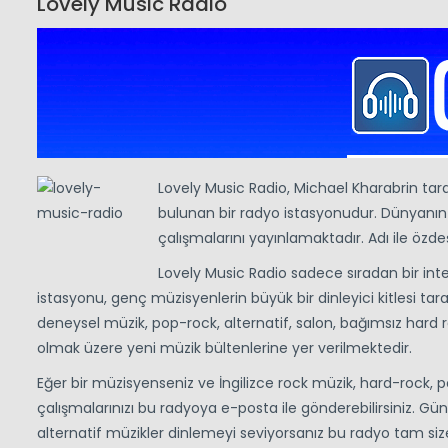
Lovely Music Radio
Lovely Music Radio, Michael Kharabrin ta
bulunan bir radyo istasyonudur. Dünyanın
çalışmalarını yayınlamaktadır. Adı ile özde
Lovely Music Radio sadece sıradan bir int
istasyonu, genç müzisyenlerin büyük bir dinleyici kitlesi t
deneysel müzik, pop-rock, alternatif, salon, bağımsız hard r
olmak üzere yeni müzik bültenlerine yer verilmektedir.
Eğer bir müzisyenseniz ve İngilizce rock müzik, hard-rock, 
çalışmalarınızı bu radyoya e-posta ile gönderebilirsiniz. Gün 
alternatif müzikler dinlemeyi seviyorsanız bu radyo tam siz