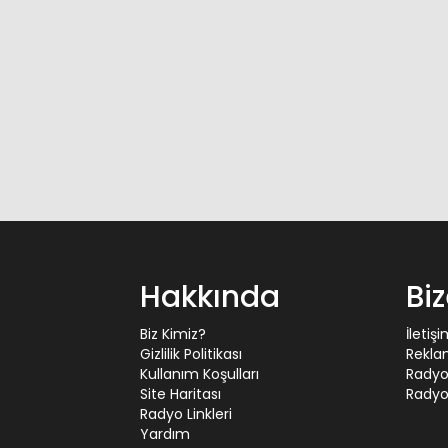
Hakkında
Bi
Biz Kimiz?
İletiş
Gizlilik Politikası
Rekla
Kullanım Koşulları
Radyo
Site Haritası
Radyo 
Radyo Linkleri
Yardım