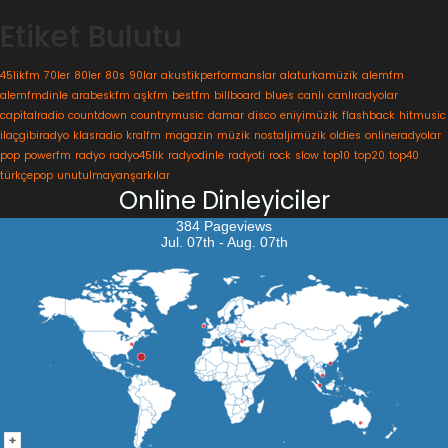
Etiket Bulutu
45likfm
70ler
80ler
80s
90lar
akustikperformanslar
alaturkamüzik
alemfm
alemfmdinle
arabeskfm
aşkfm
bestfm
billboard
blues
canlı
canlıradyolar
capitalradio
countdown
countrymusic
damar
disco
eniyimüzik
flashback
hitmusic
ilaçgibiradyo
klasradio
kralfm
magazin
müzik
nostaljimüzik
oldies
onlineradyolar
pop
powerfm
radyo
radyo45lik
radyodinle
radyoti
rock
slow
top10
top20
top40
türkçepop
unutulmayanşarkılar
Online Dinleyiciler
384 Pageviews
Jul. 07th - Aug. 07th