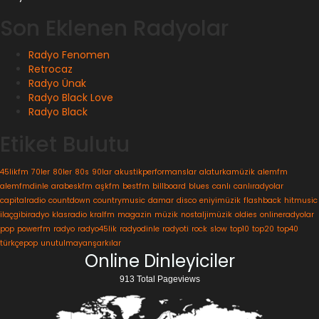
Son Eklenen Radyolar
Radyo Fenomen
Retrocaz
Radyo Ünak
Radyo Black Love
Radyo Black
Etiket Bulutu
45likfm
70ler
80ler
80s
90lar
akustikperformanslar
alaturkamüzik
alemfm
alemfmdinle
arabeskfm
aşkfm
bestfm
billboard
blues
canlı
canlıradyolar
capitalradio
countdown
countrymusic
damar
disco
eniyimüzik
flashback
hitmusic
ilaçgibiradyo
klasradio
kralfm
magazin
müzik
nostaljimüzik
oldies
onlineradyolar
pop
powerfm
radyo
radyo45lik
radyodinle
radyoti
rock
slow
top10
top20
top40
türkçepop
unutulmayanşarkılar
Online Dinleyiciler
913 Total Pageviews