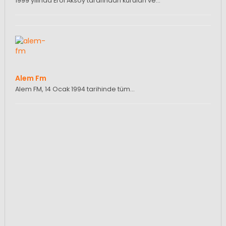
1999 yılında Erol Aksoy tarafından kurulan ve…
Alem Fm
Alem FM, 14 Ocak 1994 tarihinde tüm…