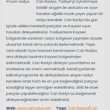
Can Radyo, ‘Türkiye’yi Oynatmaya
Geldik’ sloganı ile alaturka ve oyun
havaları ağırlıklı müzik yayını yapan bir
radyo kanalıdır. Can Radyo’da gün
içinde sıklıkla hareketli parçalar ve Kayseri oyun
havaları dinleyebilirsiniz. Faaliyetlerini Kayseri
bölgesinde sürdüren radyo bölgesel yayından ziyade
ulusal bir kanal olma yolunda ilerlemektedir. Yayın
tarzı olarak Oyun havasını benimseyen Can Radyo,
ana dinleyici kesimini Kayseri bölgesinden
edinmektedir. Can Radyo dinleyici yorumlarına ve
isteklerine de önem vermektedir. Kendi içerisinde
kaliteli programlar ile dinleyicilerine ulaşan radyo
kanalının istek hattı ile en çok beğendiğiniz parçayı
istediğiniz kişiye armağan edebilirsiniz. SMS ile istek
parçası yapabileceğiniz Can Radyo’yu beğenerek
dinleyeceğinizden emin olabilirsiniz.
Web:
www.canradyo.net
Tags:
Can Radyo
/
Can