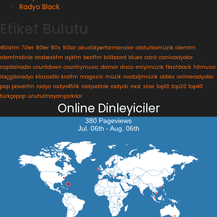
Radyo Black
Etiket Bulutu
45likfm
70ler
80ler
80s
90lar
akustikperformanslar
alaturkamüzik
alemfm
alemfmdinle
arabeskfm
aşkfm
bestfm
billboard
blues
canlı
canlıradyolar
capitalradio
countdown
countrymusic
damar
disco
eniyimüzik
flashback
hitmusic
ilaçgibiradyo
klasradio
kralfm
magazin
müzik
nostaljimüzik
oldies
onlineradyolar
pop
powerfm
radyo
radyo45lik
radyodinle
radyoti
rock
slow
top10
top20
top40
türkçepop
unutulmayanşarkılar
Online Dinleyiciler
380 Pageviews
Jul. 06th - Aug. 06th