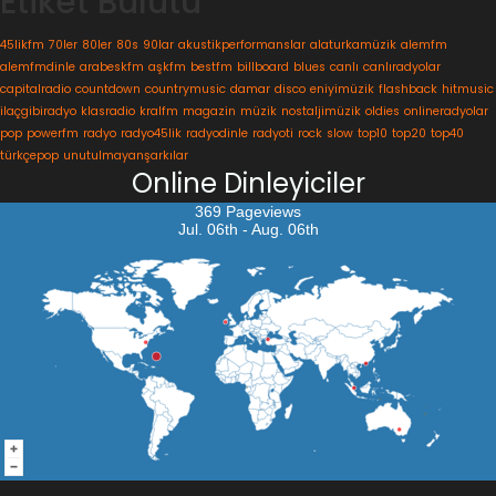
Etiket Bulutu
45likfm
70ler
80ler
80s
90lar
akustikperformanslar
alaturkamüzik
alemfm
alemfmdinle
arabeskfm
aşkfm
bestfm
billboard
blues
canlı
canlıradyolar
capitalradio
countdown
countrymusic
damar
disco
eniyimüzik
flashback
hitmusic
ilaçgibiradyo
klasradio
kralfm
magazin
müzik
nostaljimüzik
oldies
onlineradyolar
pop
powerfm
radyo
radyo45lik
radyodinle
radyoti
rock
slow
top10
top20
top40
türkçepop
unutulmayanşarkılar
Online Dinleyiciler
369 Pageviews
Jul. 06th - Aug. 06th