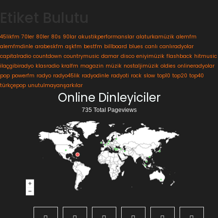
Etiket Bulutu
45likfm
70ler
80ler
80s
90lar
akustikperformanslar
alaturkamüzik
alemfm
alemfmdinle
arabeskfm
aşkfm
bestfm
billboard
blues
canlı
canlıradyolar
capitalradio
countdown
countrymusic
damar
disco
eniyimüzik
flashback
hitmusic
ilaçgibiradyo
klasradio
kralfm
magazin
müzik
nostaljimüzik
oldies
onlineradyolar
pop
powerfm
radyo
radyo45lik
radyodinle
radyoti
rock
slow
top10
top20
top40
türkçepop
unutulmayanşarkılar
Online Dinleyiciler
735 Total Pageviews