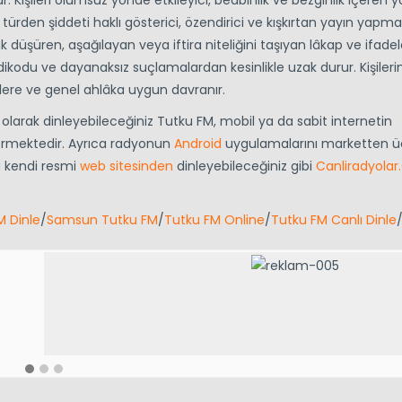
r. Kişileri olumsuz yönde etkileyici, bedbinlik ve bezginlik içeren y
ürden şiddeti haklı gösterici, özendirici ve kışkırtan yayın yapm
küçük düşüren, aşağılayan veya iftira niteliğini taşıyan lâkap ve ifadel
kodu ve dayanaksız suçlamalardan kesinlikle uzak durur. Kişileri
erlere ve genel ahlâka uygun davranır.
e olarak dinleyebileceğiniz Tutku FM, mobil ya da sabit internetin
vermektedir. Ayrıca radyonun
Android
uygulamalarını marketten üc
yu kendi resmi
web sitesinden
dinleyebileceğiniz gibi
Canliradyolar
M Dinle
/
Samsun Tutku FM
/
Tutku FM Online
/
Tutku FM Canlı Dinle