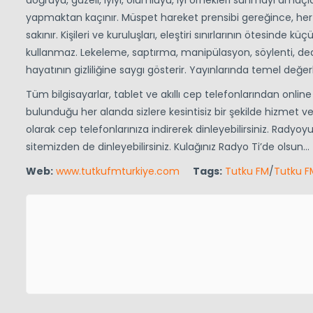
doğruyu, güzeli, iyiyi, olumluyu, iyi örnekleri sunmayı amaçla
yapmaktan kaçınır. Müspet hareket prensibi gereğince, her t
sakınır. Kişileri ve kuruluşları, eleştiri sınırlarının ötesinde 
kullanmaz. Lekeleme, saptırma, manipülasyon, söylenti, dedi
hayatının gizliliğine saygı gösterir. Yayınlarında temel değ
Tüm bilgisayarlar, tablet ve akıllı cep telefonlarından onlin
bulunduğu her alanda sizlere kesintisiz bir şekilde hizmet 
olarak cep telefonlarınıza indirerek dinleyebilirsiniz. Radyo
sitemizden de dinleyebilirsiniz. Kulağınız Radyo Ti’de olsun…
Web:
www.tutkufmturkiye.com
Tags:
Tutku FM
/
Tutku F