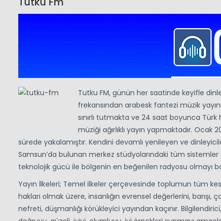
Tutku Fm
Tutku FM, günün her saatinde keyifle dinl
frekansından arabesk fantezi müzik yayını 
sınırlı tutmakta ve 24 saat boyunca Türk h
müziği ağırlıklı yayın yapmaktadır. Ocak 2
sürede yakalamıştır. Kendini devamlı yenileyen ve dinleyicile
Samsun’da bulunan merkez stüdyolarındaki tüm sistemler güç
teknolojik gücü ile bölgenin en beğenilen radyosu olmayı 
Yayın İlkeleri; Temel ilkeler çerçevesinde toplumun tüm kes
hakları olmak üzere, insanlığın evrensel değerlerini, barışı, çok 
nefreti, düşmanlığı körükleyici yayından kaçınır. Bilgilendir