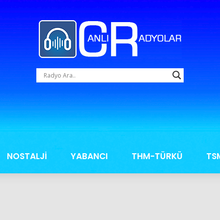
NOSTALJİ
YABANCI
THM-TÜRKÜ
TS