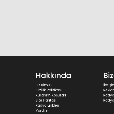
Hakkında
Bi
Biz Kimiz?
İletiş
Gizlilik Politikası
Rekla
Kullanım Koşulları
Radyo
Site Haritası
Radyo 
Radyo Linkleri
Yardım