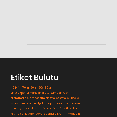
Etiket Bulutu
45likfm
70ler
80ler
80s
90lar
akustikperformanslar
alaturkamüzik
alemfm
alemfmdinle
arabeskfm
aşkfm
bestfm
billboard
blues
canlı
canlıradyolar
capitalradio
countdown
countrymusic
damar
disco
eniyimüzik
flashback
hitmusic
ilaçgibiradyo
klasradio
kralfm
magazin