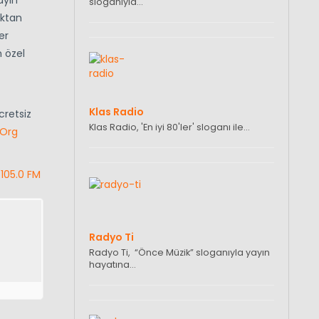
ayın
sloganıyla…
aktan
er
n özel
Klas Radio
retsiz
Klas Radio, 'En iyi 80'ler' sloganı ile…
.Org
/
105.0 FM
Radyo Ti
Radyo Ti, “Önce Müzik” sloganıyla yayın
hayatına…