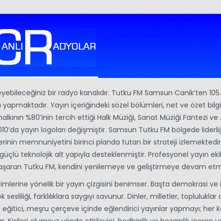
eyebileceğiniz bir radyo kanalıdır. Tutku FM Samsun Canik’ten 105
yapmaktadır. Yayın içeriğindeki sözel bölümleri, net ve özet bilgi
alkının %80’inin tercih ettiği Halk Müziği, Sanat Müziği Fantezi ve
010’da yayın logoları değişmiştir. Samsun Tutku FM bölgede liderliğ
rinin memnuniyetini birinci planda tutan bir strateji izlemektedir
lü teknolojik alt yapıyla desteklenmiştir. Profesyonel yayın eki
başaran Tutku FM, kendini yenilemeye ve geliştirmeye devam etm
imlerine yönelik bir yayın çizgisini benimser. Başta demokrasi ve
sesliliği, farklılıklara saygıyı savunur. Dinler, milletler, topluluklar
ici, eğitici, meşru çerçeve içinde eğlendirici yayınlar yapmayı; her