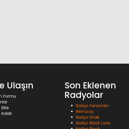
ze Ulaşın
Son Eklenen
Radyolar
im Formu
mlar
Radyo Fenomen
 Ekle
Retrocaz
Kaldır
Radyo Ünak
Radyo Black Love
Radyo Black