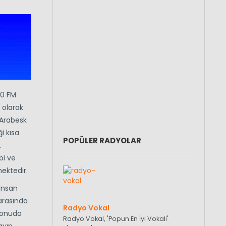
.0 FM
 olarak
 Arabesk
i kısa
POPÜLER RADYOLAR
.
bi ve
ektedir.
 insan
 arasında
Radyo Vokal
 konuda
Radyo Vokal, 'Popun En İyi Vokali'