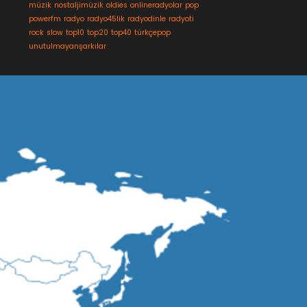
müzik
nostaljimüzik
oldies
onlineradyolar
pop
powerfm
radyo
radyo45lik
radyodinle
radyoti
rock
slow
top10
top20
top40
türkçepop
unutulmayanşarkılar