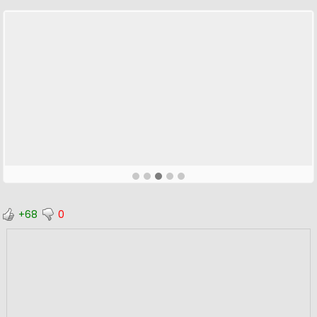
+68
0