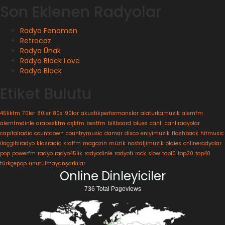
Son Eklenen Radyolar
Radyo Fenomen
Retrocaz
Radyo Ünak
Radyo Black Love
Radyo Black
Etiket Bulutu
45likfm
70ler
80ler
80s
90lar
akustikperformanslar
alaturkamüzik
alemfm
alemfmdinle
arabeskfm
aşkfm
bestfm
billboard
blues
canlı
canlıradyolar
capitalradio
countdown
countrymusic
damar
disco
eniyimüzik
flashback
hitmusic
ilaçgibiradyo
klasradio
kralfm
magazin
müzik
nostaljimüzik
oldies
onlineradyolar
pop
powerfm
radyo
radyo45lik
radyodinle
radyoti
rock
slow
top10
top20
top40
türkçepop
unutulmayanşarkılar
Online Dinleyiciler
736 Total Pageviews