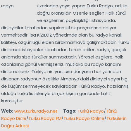
üzerinden yayın yapan Türkü Radyo, adı ile
doğru orantılıdır. Özenle seçilen Halk türkü
ve ezgilerinin paylaşıldığı istasyonda,
dinleyiciler tarafından yapılan istek parçalarına da yer
vermektedir. İsa KIZILÖZ yönetimde olan bu radyo kanalı
kaliteyi, özgünlüğü elden bırakmamaya çalışmaktadır. Türkü
dinlemek isteyenler tarafından tercih edilen radyo, gerçek
anlamda size türküler sunmaktadır. Yöresel ezgilere, halk
ozanlarına gönül vermişseniz, mutlaka bu radyo kanalını
dinlemelisiniz. Türkiye’nin yanı sıra dünyanın her yerinden
dinlenen radyonun özellikle Almanya’daki dinleyici sayısı hiç
de küçümsenmeyecek sayılardadır. Türkü Radyo, hazırlamış
olduğu türkü listeleriyle birçok kişinin gönlünde taht
kurmuştur.
Web:
www.turkuradyo.net
Tags:
Türkü Radyo
/
Türkü
Radyo Dinle
/
Türkü Radyo FM
/
Türkü Radyo Online
/
Türkülerin
Doğru Adresi