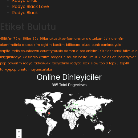
Radyo Ünak
Radyo Black Love
Radyo Black
Etiket Bulutu
45likfm
70ler
80ler
80s
90lar
akustikperformanslar
alaturkamüzik
alemfm
alemfmdinle
arabeskfm
aşkfm
bestfm
billboard
blues
canlı
canlıradyolar
capitalradio
countdown
countrymusic
damar
disco
eniyimüzik
flashback
hitmusic
ilaçgibiradyo
klasradio
kralfm
magazin
müzik
nostaljimüzik
oldies
onlineradyolar
pop
powerfm
radyo
radyo45lik
radyodinle
radyoti
rock
slow
top10
top20
top40
türkçepop
unutulmayanşarkılar
Online Dinleyiciler
885 Total Pageviews