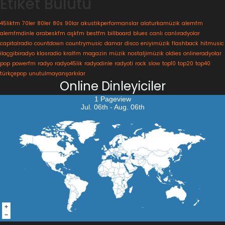
Etiket Bulutu
45likfm
70ler
80ler
80s
90lar
akustikperformanslar
alaturkamüzik
alemfm
alemfmdinle
arabeskfm
aşkfm
bestfm
billboard
blues
canlı
canlıradyolar
capitalradio
countdown
countrymusic
damar
disco
eniyimüzik
flashback
hitmusic
ilaçgibiradyo
klasradio
kralfm
magazin
müzik
nostaljimüzik
oldies
onlineradyolar
pop
powerfm
radyo
radyo45lik
radyodinle
radyoti
rock
slow
top10
top20
top40
türkçepop
unutulmayanşarkılar
Online Dinleyiciler
1 Pageview
Jul. 06th - Aug. 06th