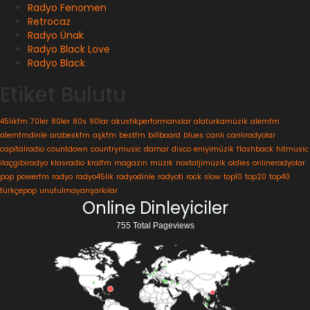
Radyo Fenomen
Retrocaz
Radyo Ünak
Radyo Black Love
Radyo Black
Etiket Bulutu
45likfm
70ler
80ler
80s
90lar
akustikperformanslar
alaturkamüzik
alemfm
alemfmdinle
arabeskfm
aşkfm
bestfm
billboard
blues
canlı
canlıradyolar
capitalradio
countdown
countrymusic
damar
disco
eniyimüzik
flashback
hitmusic
ilaçgibiradyo
klasradio
kralfm
magazin
müzik
nostaljimüzik
oldies
onlineradyolar
pop
powerfm
radyo
radyo45lik
radyodinle
radyoti
rock
slow
top10
top20
top40
türkçepop
unutulmayanşarkılar
Online Dinleyiciler
755 Total Pageviews