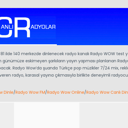
e 81 ilde 140 merkezde dinlenecek radyo kanalı Radyo WOW test y
ten günümüze eskimeyen şarkıların yayın yapması planlanan Rad
apacak. Radyo Wow’da şuanda Türkçe pop müzikler 7/24 mix, rek
ren radyo, karasal yayına çıkmasıyla birlikte deneyimli radyocu
 Dinle
/
Radyo Wow FM
/
Radyo Wow Online
/
Radyo Wow Canlı Din