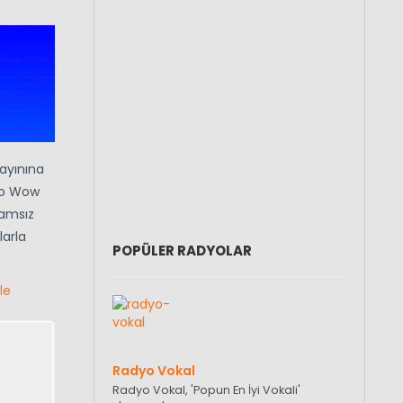
ayınına
yo Wow
lamsız
larla
POPÜLER RADYOLAR
le
Radyo Vokal
Radyo Vokal, 'Popun En İyi Vokali'