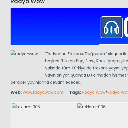
Radyo Wow
“Radyonun Frekansı Değişecek” sloganı il
başladı. Türkçe Pop, Slow, Rock, geçmiş
yakında tüm Türkiye’de frekans yayını y
yayınlanıyor. Şuanda DJ olmadan hizmet ve
beraber yayınlarına devam edecek.
Web:
www.radyowow.com
Tags:
Radyo Wow
/
Radyo Wow