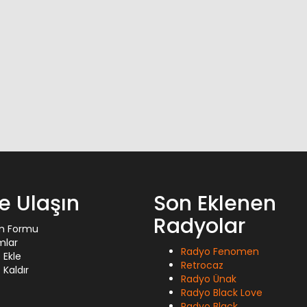
ze Ulaşın
Son Eklenen
Radyolar
im Formu
mlar
Radyo Fenomen
 Ekle
Retrocaz
Kaldır
Radyo Ünak
Radyo Black Love
Radyo Black