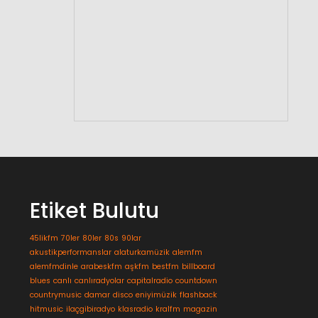
Etiket Bulutu
45likfm
70ler
80ler
80s
90lar
akustikperformanslar
alaturkamüzik
alemfm
alemfmdinle
arabeskfm
aşkfm
bestfm
billboard
blues
canlı
canlıradyolar
capitalradio
countdown
countrymusic
damar
disco
eniyimüzik
flashback
hitmusic
ilaçgibiradyo
klasradio
kralfm
magazin