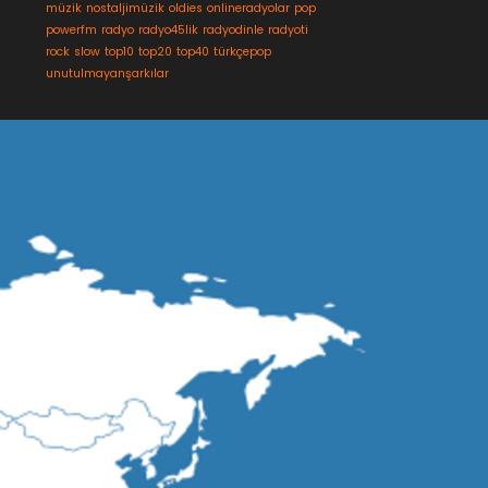
müzik
nostaljimüzik
oldies
onlineradyolar
pop
powerfm
radyo
radyo45lik
radyodinle
radyoti
rock
slow
top10
top20
top40
türkçepop
unutulmayanşarkılar