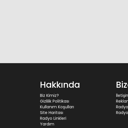
Hakkında
Bi
Biz Kimiz?
İletiş
Gizlilik Politikası
Rekla
Kullanım Koşulları
Radyo
Site Haritası
Radyo 
Radyo Linkleri
Yardım