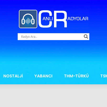
NOSTALJİ
YABANCI
THM-TÜRKÜ
TS