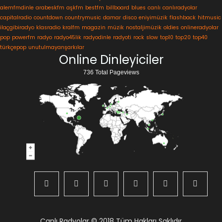
alemfmdinle
arabeskfm
aşkfm
bestfm
billboard
blues
canlı
canlıradyolar
capitalradio
countdown
countrymusic
damar
disco
eniyimüzik
flashback
hitmusic
ilaçgibiradyo
klasradio
kralfm
magazin
müzik
nostaljimüzik
oldies
onlineradyolar
pop
powerfm
radyo
radyo45lik
radyodinle
radyoti
rock
slow
top10
top20
top40
türkçepop
unutulmayanşarkılar
Online Dinleyiciler
736 Total Pageviews
Canlı Radyolar
© 2018 Tüm Hakları Saklıdır