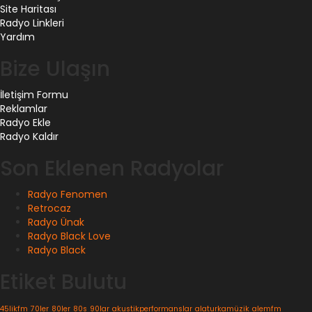
Site Haritası
Radyo Linkleri
Yardım
Bize Ulaşın
İletişim Formu
Reklamlar
Radyo Ekle
Radyo Kaldır
Son Eklenen Radyolar
Radyo Fenomen
Retrocaz
Radyo Ünak
Radyo Black Love
Radyo Black
Etiket Bulutu
45likfm
70ler
80ler
80s
90lar
akustikperformanslar
alaturkamüzik
alemfm