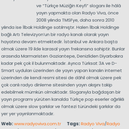
ve “Türkçe Müziğin Keyfi” sloganı ile hâlâ
yayın yapmakta olan Radyo Viva, önce
2008 yılında TMSFye, daha sonra 2010
yılında ise İlbak Holdinge satılmıştır. Halen İlbak Holdinge
bağlı Artı Televizyon’un bir radyo kanalı olarak yayın
hayatına devam etmektedir. İstanbul ve Ankara başta
olmak üzere 19 ilde karasal yayın frekansına sahiptir. Bunlar
arasında Marmaristen Gaziantepe, Denizliden Diyarbakıra
kadar pek çok il bulunmaktadır. Ayrıca Türksat 3A ve D-
Smart uyduları üzerinden de yayın yapan kanalın internet
üzerinden de kendi resmi sitesi de dâhil olmak üzere pek
çok canlı radyo dinleme sitesinden yayın akışını takip
edebilmek mümkün olmaktadır. Sloganıyla bağdaşan bir
yayın programı yürüten kanalda Türkçe pop eserler ağırlıklı
olmak üzere slow şarkılar ve fantezi türündeki şarkılar da
yer yer yayınlanmaktadır.
Web:
www.radyoviva.com.tr
Tags:
Radyo Viva
/
Radyo