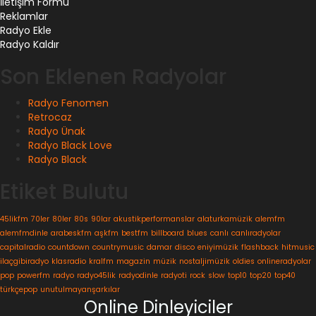
İletişim Formu
Reklamlar
Radyo Ekle
Radyo Kaldır
Son Eklenen Radyolar
Radyo Fenomen
Retrocaz
Radyo Ünak
Radyo Black Love
Radyo Black
Etiket Bulutu
45likfm
70ler
80ler
80s
90lar
akustikperformanslar
alaturkamüzik
alemfm
alemfmdinle
arabeskfm
aşkfm
bestfm
billboard
blues
canlı
canlıradyolar
capitalradio
countdown
countrymusic
damar
disco
eniyimüzik
flashback
hitmusic
ilaçgibiradyo
klasradio
kralfm
magazin
müzik
nostaljimüzik
oldies
onlineradyolar
pop
powerfm
radyo
radyo45lik
radyodinle
radyoti
rock
slow
top10
top20
top40
türkçepop
unutulmayanşarkılar
Online Dinleyiciler