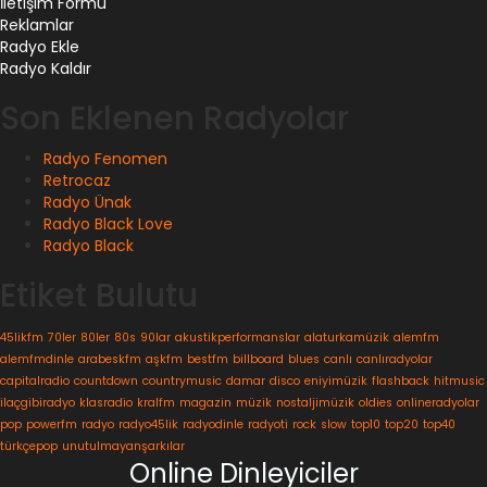
İletişim Formu
Reklamlar
Radyo Ekle
Radyo Kaldır
Son Eklenen Radyolar
Radyo Fenomen
Retrocaz
Radyo Ünak
Radyo Black Love
Radyo Black
Etiket Bulutu
45likfm
70ler
80ler
80s
90lar
akustikperformanslar
alaturkamüzik
alemfm
alemfmdinle
arabeskfm
aşkfm
bestfm
billboard
blues
canlı
canlıradyolar
capitalradio
countdown
countrymusic
damar
disco
eniyimüzik
flashback
hitmusic
ilaçgibiradyo
klasradio
kralfm
magazin
müzik
nostaljimüzik
oldies
onlineradyolar
pop
powerfm
radyo
radyo45lik
radyodinle
radyoti
rock
slow
top10
top20
top40
türkçepop
unutulmayanşarkılar
Online Dinleyiciler