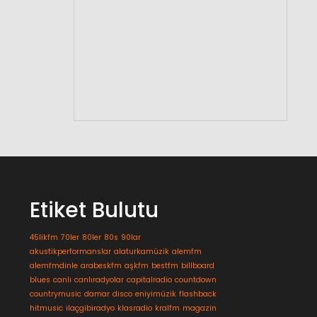
Etiket Bulutu
45likfm
70ler
80ler
80s
90lar
akustikperformanslar
alaturkamüzik
alemfm
alemfmdinle
arabeskfm
aşkfm
bestfm
billboard
blues
canlı
canlıradyolar
capitalradio
countdown
countrymusic
damar
disco
eniyimüzik
flashback
hitmusic
ilaçgibiradyo
klasradio
kralfm
magazin