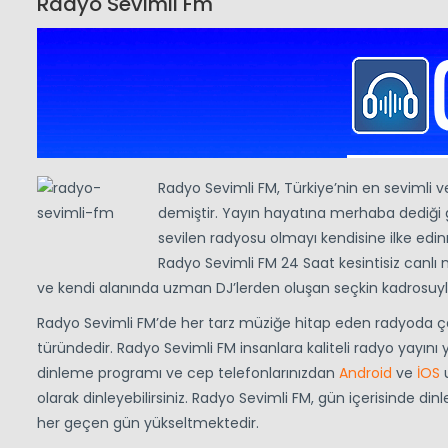
Radyo Sevimli Fm
Radyo Sevimli FM, Türkiye’nin en sevimli 
demiştir. Yayın hayatına merhaba dediği 
sevilen radyosu olmayı kendisine ilke edin
Radyo Sevimli FM 24 Saat kesintisiz canlı 
ve kendi alanında uzman DJ’lerden oluşan seçkin kadrosuy
Radyo Sevimli FM’de her tarz müziğe hitap eden radyoda çal
türündedir. Radyo Sevimli FM insanlara kaliteli radyo yayını
dinleme programı ve cep telefonlarınızdan
Android
ve
İOS
u
olarak dinleyebilirsiniz. Radyo Sevimli FM, gün içerisinde din
her geçen gün yükseltmektedir.