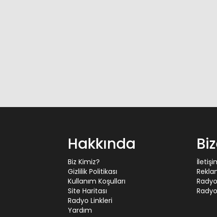
Hakkında
Bi
Biz Kimiz?
İletiş
Gizlilik Politikası
Rekla
Kullanım Koşulları
Radyo
Site Haritası
Radyo 
Radyo Linkleri
Yardım