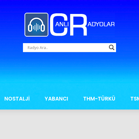
NOSTALJİ
YABANCI
THM-TÜRKÜ
TS