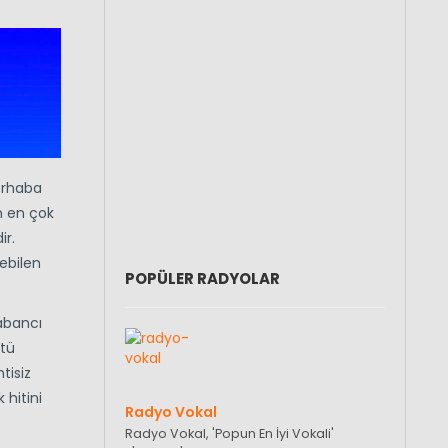
merhaba
n en çok
ir.
ebilen
POPÜLER RADYOLAR
abancı
stü
tisiz
 hitini
Radyo Vokal
Radyo Vokal, 'Popun En İyi Vokali'