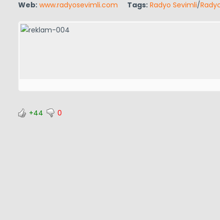
Web:
www.radyosevimli.com
Tags:
Radyo Sevimli
/
Radyo
+44
0