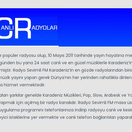
ve popüler radyosu olup, 10 Mayıs 2011 tarihinde yayın hayatına 
günden bu yana 24 saat canlı ve en güzel müziklerle Karadeniz’i
miştir. Radyo Sevimli FM Karadeniz’in en gözde radyolarından birid
müzik yayını yapan gerek Dünya’nın her yerinden rahatlıkla dinlen
la hizmet vermektedir.
an şarkılar genelde Karadeniz Müzikleri, Pop, Slow, Arabesk ve Y
 yapmak için açılmış bir radyo kanalıdır. Radyo Sevimli FM masa ü
ygulama programını telefonlarınıza indirip radyoyu canlı ve kesin
leyici isteklerine yer vermekte ve canlı telefon bağlantıları yaparak