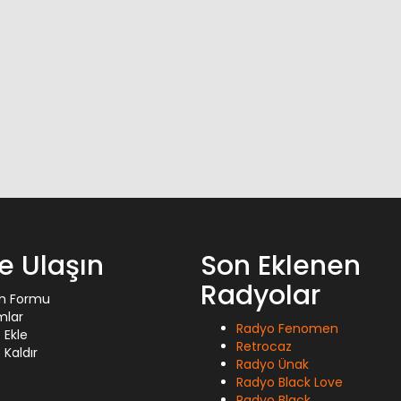
ze Ulaşın
Son Eklenen
Radyolar
im Formu
mlar
Radyo Fenomen
 Ekle
Retrocaz
Kaldır
Radyo Ünak
Radyo Black Love
Radyo Black