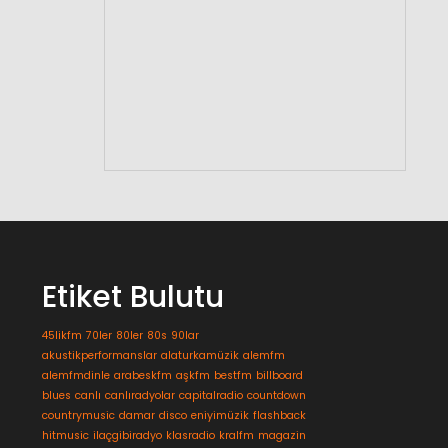
Etiket Bulutu
45likfm
70ler
80ler
80s
90lar
akustikperformanslar
alaturkamüzik
alemfm
alemfmdinle
arabeskfm
aşkfm
bestfm
billboard
blues
canlı
canlıradyolar
capitalradio
countdown
countrymusic
damar
disco
eniyimüzik
flashback
hitmusic
ilaçgibiradyo
klasradio
kralfm
magazin