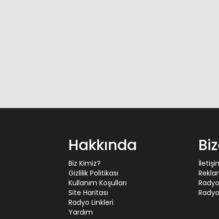
Hakkında
Bi
Biz Kimiz?
İletiş
Gizlilik Politikası
Rekla
Kullanım Koşulları
Radyo
Site Haritası
Radyo 
Radyo Linkleri
Yardım