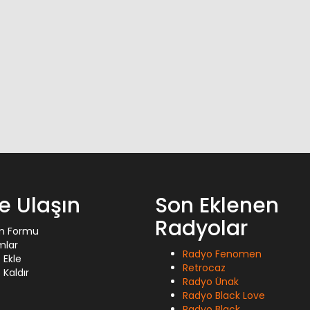
ze Ulaşın
Son Eklenen
Radyolar
im Formu
mlar
Radyo Fenomen
 Ekle
Retrocaz
Kaldır
Radyo Ünak
Radyo Black Love
Radyo Black