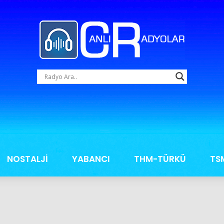
NOSTALJİ
YABANCI
THM-TÜRKÜ
TS