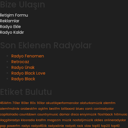
Bize Ulaşın
İletişim Formu
Reklamlar
Radyo Ekle
Radyo Kaldır
Son Eklenen Radyolar
Radyo Fenomen
Retrocaz
Radyo Ünak
Radyo Black Love
Radyo Black
Etiket Bulutu
45likfm
70ler
80ler
80s
90lar
akustikperformanslar
alaturkamüzik
alemfm
alemfmdinle
arabeskfm
aşkfm
bestfm
billboard
blues
canlı
canlıradyolar
capitalradio
countdown
countrymusic
damar
disco
eniyimüzik
flashback
hitmusic
ilaçgibiradyo
klasradio
kralfm
magazin
müzik
nostaljimüzik
oldies
onlineradyolar
pop
powerfm
radyo
radyo45lik
radyodinle
radyoti
rock
slow
top10
top20
top40