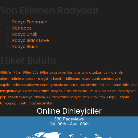
Son Eklenen Radyolar
Radyo Fenomen
Retrocaz
Radyo Ünak
Radyo Black Love
Radyo Black
Etiket Bulutu
45likfm
70ler
80ler
80s
90lar
akustikperformanslar
alaturkamüzik
alemfm
alemfmdinle
arabeskfm
aşkfm
bestfm
billboard
blues
canlı
canlıradyolar
capitalradio
countdown
countrymusic
damar
disco
eniyimüzik
flashback
hitmusic
ilaçgibiradyo
klasradio
kralfm
magazin
müzik
nostaljimüzik
oldies
onlineradyolar
pop
powerfm
radyo
radyo45lik
radyodinle
radyoti
rock
slow
top10
top20
top40
türkçepop
unutulmayanşarkılar
Online Dinleyiciler
380 Pageviews
Jul. 06th - Aug. 06th