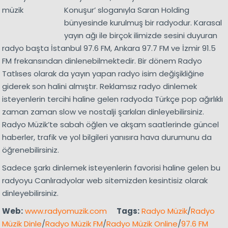
Konuşur’ sloganıyla Saran Holding
bünyesinde kurulmuş bir radyodur. Karasal
yayın ağı ile birçok ilimizde sesini duyuran
radyo başta İstanbul 97.6 FM, Ankara 97.7 FM ve İzmir 91.5
FM frekansından dinlenebilmektedir. Bir dönem Radyo
Tatlıses olarak da yayın yapan radyo isim değişikliğine
giderek son halini almıştır. Reklamsız radyo dinlemek
isteyenlerin tercihi haline gelen radyoda Türkçe pop ağırlıklı
zaman zaman slow ve nostalji şarkıları dinleyebilirsiniz.
Radyo Müzik’te sabah öğlen ve akşam saatlerinde güncel
haberler, trafik ve yol bilgileri yanısıra hava durumunu da
öğrenebilirsiniz.
Sadece şarkı dinlemek isteyenlerin favorisi haline gelen bu
radyoyu Canlıradyolar web sitemizden kesintisiz olarak
dinleyebilirsiniz.
Web:
www.radyomuzik.com
Tags:
Radyo Müzik
/
Radyo
Müzik Dinle
/
Radyo Müzik FM
/
Radyo Müzik Online
/
97.6 FM