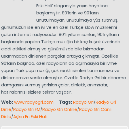
Eski Hali’ sloganıyla yayın hayatına
başlamıştır. 80’lerin ve 90’ların
unutulmayan, unutulmaya yüz tutmuş,
günümüzün ise en iyi ve en özel Türkçe slow müziklerini
çalan internet radyosudur. 80’li yılların sonları, 90’lı yılların
başlarında yapılan Türkçe müziğin bir kaç kuşak üzerinde
ciddi etkileri olmuş ve günümüzde bile bıkmadan
usanmadan dinlenen parçalar ortaya çıkmıştır. Özellikle
90’ların başında, özel radyoların da açılmasıyla bir ivme
yapan Türk pop müziği, çok renkli isimleri tanımamıza ve
dinlememize vesile olmuştur. Özetle Radyo Gri bir döneme
damgasını vurmuş şarkıları çalar, dinletir, anımsatır,
hatıralarınızı sizlere tekrar yaşatır.
Web:
www.radyogri.com
Tags:
Radyo Gri
/
Radyo Gri
Dinle
/
Radyo Gri FM
/
Radyo Gri Online
/
Radyo Gri Canlı
Dinle
/
Aşkın En Eski Hali