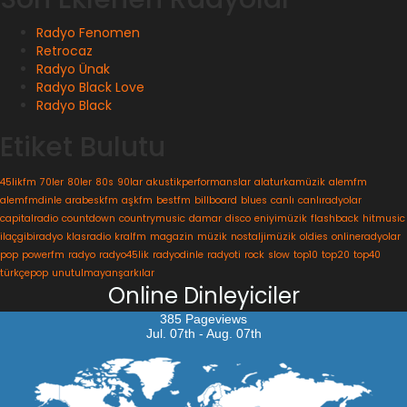
Radyo Fenomen
Retrocaz
Radyo Ünak
Radyo Black Love
Radyo Black
Etiket Bulutu
45likfm
70ler
80ler
80s
90lar
akustikperformanslar
alaturkamüzik
alemfm
alemfmdinle
arabeskfm
aşkfm
bestfm
billboard
blues
canlı
canlıradyolar
capitalradio
countdown
countrymusic
damar
disco
eniyimüzik
flashback
hitmusic
ilaçgibiradyo
klasradio
kralfm
magazin
müzik
nostaljimüzik
oldies
onlineradyolar
pop
powerfm
radyo
radyo45lik
radyodinle
radyoti
rock
slow
top10
top20
top40
türkçepop
unutulmayanşarkılar
Online Dinleyiciler
385 Pageviews
Jul. 07th - Aug. 07th