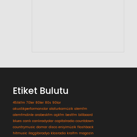
Etiket Bulutu
45likfm
70ler
80ler
80s
90lar
akustikperformanslar
alaturkamüzik
alemfm
alemfmdinle
arabeskfm
aşkfm
bestfm
billboard
blues
canlı
canlıradyolar
capitalradio
countdown
countrymusic
damar
disco
eniyimüzik
flashback
hitmusic
ilaçgibiradyo
klasradio
kralfm
magazin