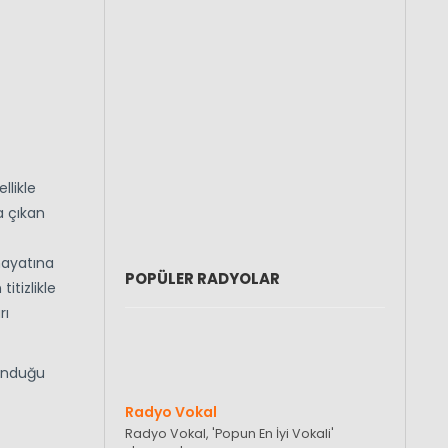
llikle
a çıkan
hayatına
POPÜLER RADYOLAR
itizlikle
rı
lunduğu
Radyo Vokal
Radyo Vokal, 'Popun En İyi Vokali'