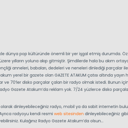
likle dünya pop kültüründe önemli bir yer işgal etmiş durumda. Öze
üzere yılların yoluna akıp gitmiştir. Şimdilerde hala bu akım ortay
nçliği anneleri, babaları, dedeleri ve neneleri dinlediği parçalar ile
um yerel bir gazete olan GAZETE ATAKUM çatısı altında yayın 
 ve 70’ler disko parçalar çalan bir radyo olmak istedi. Bunun için t
ne Radyo Gazete Atakum’da reklam yok. 7/24 yüzlerce disko parçala
ne olarak dinleyebileceğiniz radyo, mobil ya da sabit internetin bu
. Ayrıca radyoyu kendi resmi
web sitesinden
dinleyebileceğiniz gibi
yebilirsiniz. Kulağınız Radyo Gazete Atakum’da olsun…