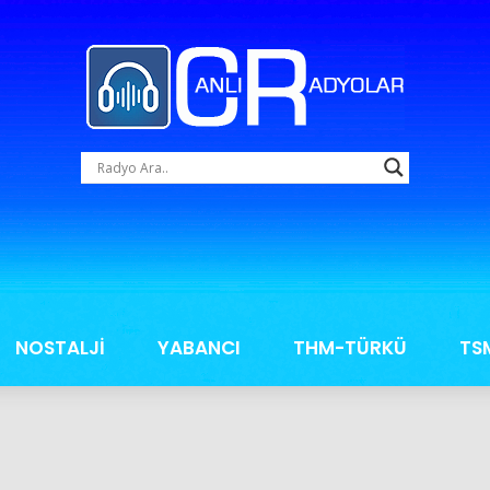
NOSTALJİ
YABANCI
THM-TÜRKÜ
TS