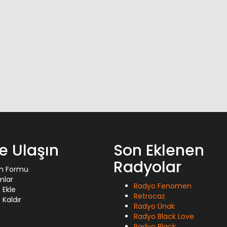
ze Ulaşın
Son Eklenen
Radyolar
im Formu
mlar
Radyo Fenomen
 Ekle
Retrocaz
Kaldır
Radyo Ünak
Radyo Black Love
Radyo Black