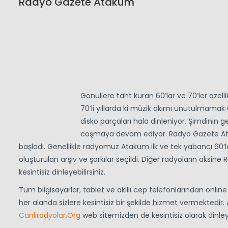
Radyo Gazete Atakum
Gönüllere taht kuran 60’lar ve 70’ler özel
70’li yıllarda ki müzik akımı unutulmamak 
disko parçaları hala dinleniyor. Şimdinin ge
coşmaya devam ediyor. Radyo Gazete Atak
başladı. Genellikle radyomuz Atakum ilk ve tek yabancı 60’lar
oluşturulan arşiv ve şarkılar seçildi. Diğer radyoların aksi
kesintisiz dinleyebilirsiniz.
Tüm bilgisayarlar, tablet ve akıllı cep telefonlarından onli
her alanda sizlere kesintisiz bir şekilde hizmet vermektedir
Canliradyolar.Org
web sitemizden de kesintisiz olarak dinle