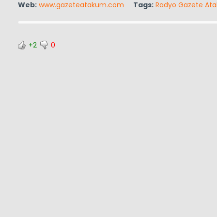
Web:
www.gazeteatakum.com
Tags:
Radyo Gazete At
+2
0