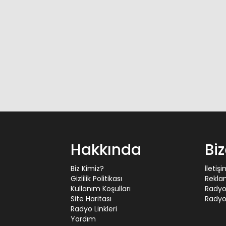
Hakkında
Bi
Biz Kimiz?
İletiş
Gizlilik Politikası
Rekla
Kullanım Koşulları
Radyo
Site Haritası
Radyo 
Radyo Linkleri
Yardım