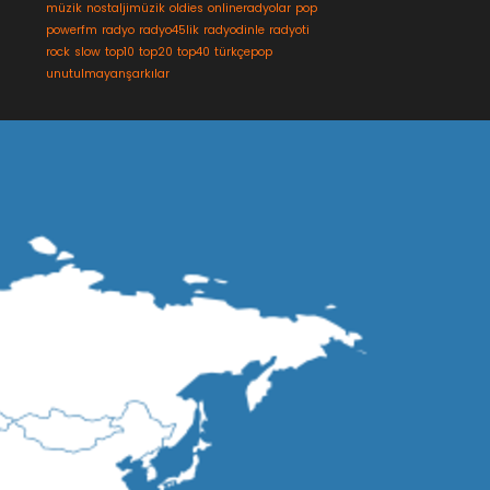
müzik
nostaljimüzik
oldies
onlineradyolar
pop
powerfm
radyo
radyo45lik
radyodinle
radyoti
rock
slow
top10
top20
top40
türkçepop
unutulmayanşarkılar