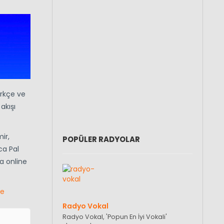
rkçe ve
akışı
ir,
POPÜLER RADYOLAR
ca Pal
a online
le
Radyo Vokal
Radyo Vokal, 'Popun En İyi Vokali'