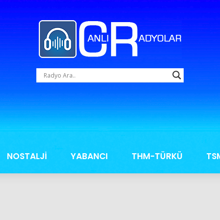
NOSTALJİ
YABANCI
THM-TÜRKÜ
TS