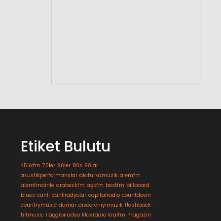
Etiket Bulutu
45likfm
70ler
80ler
80s
90lar
akustikperformanslar
alaturkamüzik
alemfm
alemfmdinle
arabeskfm
aşkfm
bestfm
billboard
blues
canlı
canlıradyolar
capitalradio
countdown
countrymusic
damar
disco
eniyimüzik
flashback
hitmusic
ilaçgibiradyo
klasradio
kralfm
magazin