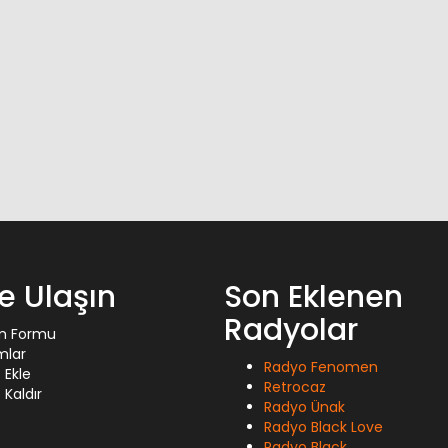
ze Ulaşın
Son Eklenen
Radyolar
im Formu
mlar
Radyo Fenomen
 Ekle
Retrocaz
Kaldır
Radyo Ünak
Radyo Black Love
Radyo Black