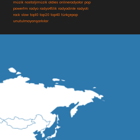
müzik
nostaljimüzik
oldies
onlineradyolar
pop
powerfm
radyo
radyo45lik
radyodinle
radyoti
rock
slow
top10
top20
top40
türkçepop
unutulmayanşarkılar