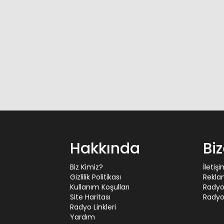
Hakkında
Bi
Biz Kimiz?
İletiş
Gizlilik Politikası
Rekla
Kullanım Koşulları
Radyo
Site Haritası
Radyo 
Radyo Linkleri
Yardım