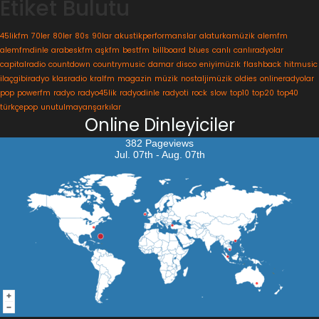
Etiket Bulutu
45likfm
70ler
80ler
80s
90lar
akustikperformanslar
alaturkamüzik
alemfm
alemfmdinle
arabeskfm
aşkfm
bestfm
billboard
blues
canlı
canlıradyolar
capitalradio
countdown
countrymusic
damar
disco
eniyimüzik
flashback
hitmusic
ilaçgibiradyo
klasradio
kralfm
magazin
müzik
nostaljimüzik
oldies
onlineradyolar
pop
powerfm
radyo
radyo45lik
radyodinle
radyoti
rock
slow
top10
top20
top40
türkçepop
unutulmayanşarkılar
Online Dinleyiciler
382 Pageviews
Jul. 07th - Aug. 07th