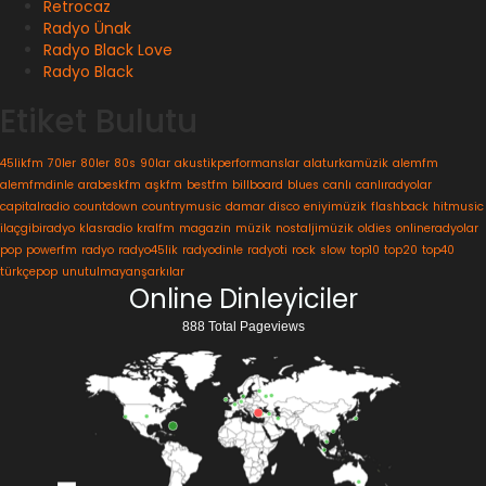
Retrocaz
Radyo Ünak
Radyo Black Love
Radyo Black
Etiket Bulutu
45likfm
70ler
80ler
80s
90lar
akustikperformanslar
alaturkamüzik
alemfm
alemfmdinle
arabeskfm
aşkfm
bestfm
billboard
blues
canlı
canlıradyolar
capitalradio
countdown
countrymusic
damar
disco
eniyimüzik
flashback
hitmusic
ilaçgibiradyo
klasradio
kralfm
magazin
müzik
nostaljimüzik
oldies
onlineradyolar
pop
powerfm
radyo
radyo45lik
radyodinle
radyoti
rock
slow
top10
top20
top40
türkçepop
unutulmayanşarkılar
Online Dinleyiciler
888 Total Pageviews