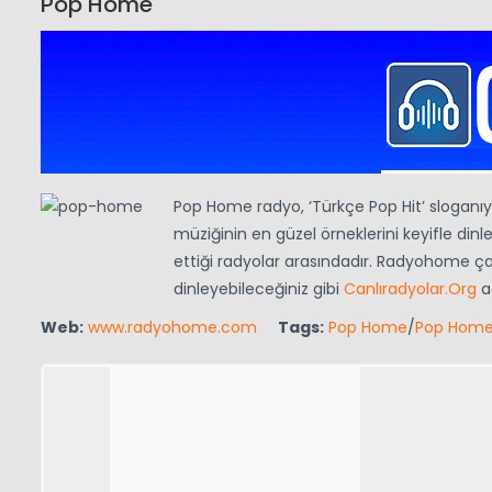
Pop Home
Pop Home radyo, ‘Türkçe Pop Hit’ sloganı
müziğinin en güzel örneklerini keyifle din
ettiği radyolar arasındadır. Radyohome ç
dinleyebileceğiniz gibi
Canlıradyolar.Org
ad
Web:
www.radyohome.com
Tags:
Pop Home
/
Pop Home