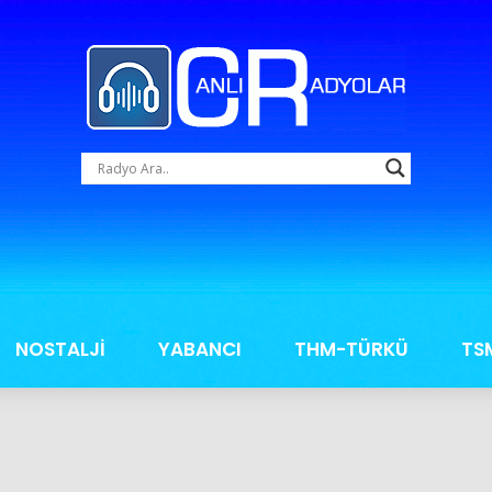
NOSTALJİ
YABANCI
THM-TÜRKÜ
TS