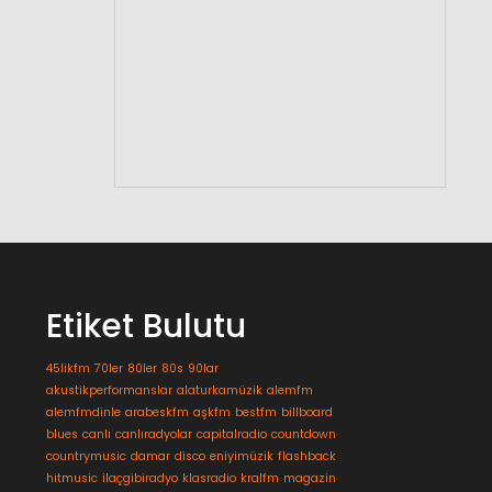
Etiket Bulutu
45likfm
70ler
80ler
80s
90lar
akustikperformanslar
alaturkamüzik
alemfm
alemfmdinle
arabeskfm
aşkfm
bestfm
billboard
blues
canlı
canlıradyolar
capitalradio
countdown
countrymusic
damar
disco
eniyimüzik
flashback
hitmusic
ilaçgibiradyo
klasradio
kralfm
magazin