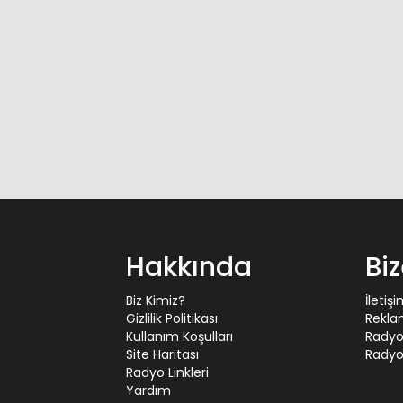
Hakkında
Bi
Biz Kimiz?
İletiş
Gizlilik Politikası
Rekla
Kullanım Koşulları
Radyo
Site Haritası
Radyo 
Radyo Linkleri
Yardım