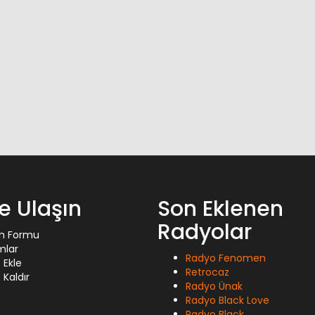
ze Ulaşın
Son Eklenen
Radyolar
im Formu
mlar
Radyo Fenomen
 Ekle
Retrocaz
Kaldır
Radyo Ünak
Radyo Black Love
Radyo Black