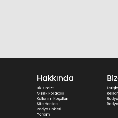
Hakkında
Bi
Biz Kimiz?
İletiş
Gizlilik Politikası
Rekla
Kullanım Koşulları
Radyo
Site Haritası
Radyo 
Radyo Linkleri
Yardım