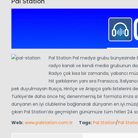
Pal Station
Pal Station Pal medya grubu bünyesinde b
radyo kanalı ve kendi media grubunun da 
Radyo çok kısa bir zamanda, yabancı müzik 
hit şarkılarının yanı sıra Fransızca, İtalya
pek duyulmayan Rusça, Hintçe ve Arapça şarkı listelerini de ç
Türkiye’de daha önce hiç denenmemiş bir formata imza atan
dünyanın en iyi clublerine bağlanarak dünyanın en iyi müziği
çıkan Pal Station’da geçmişten günümüze tüm hitleri 24 saa
Web:
www.palstation.com.tr
Tags:
Pal Station
/
Pal Stati