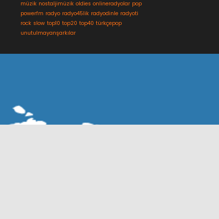
müzik
nostaljimüzik
oldies
onlineradyolar
pop
powerfm
radyo
radyo45lik
radyodinle
radyoti
rock
slow
top10
top20
top40
türkçepop
unutulmayanşarkılar