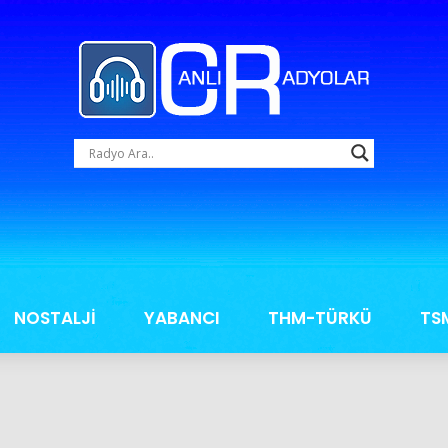
NOSTALJİ
YABANCI
THM-TÜRKÜ
TS