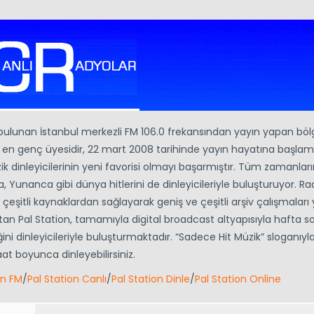
ulunan İstanbul merkezli FM 106.0 frekansından yayın yapan böl
en genç üyesidir, 22 mart 2008 tarihinde yayın hayatına başlamış
dinleyicilerinin yeni favorisi olmayı başarmıştır. Tüm zamanların
nca, Yunanca gibi dünya hitlerini de dinleyicileriyle buluşturuyor. R
eşitli kaynaklardan sağlayarak geniş ve çeşitli arşiv çalışmaları y
 Pal Station, tamamıyla digital broadcast altyapısıyla hafta so
ni dinleyicileriyle buluşturmaktadır. “Sadece Hit Müzik” sloganıyl
t boyunca dinleyebilirsiniz.
on FM
/
Pal Station Canlı
/
Pal Station Dinle
/
Pal Station Online