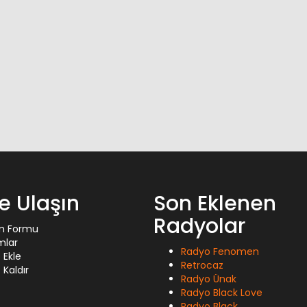
ze Ulaşın
Son Eklenen
Radyolar
im Formu
mlar
Radyo Fenomen
 Ekle
Retrocaz
Kaldır
Radyo Ünak
Radyo Black Love
Radyo Black