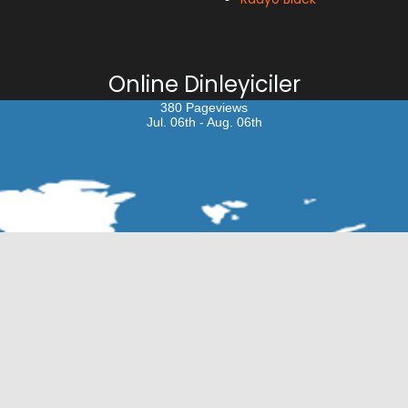
Online Dinleyiciler
380 Pageviews
Jul. 06th - Aug. 06th