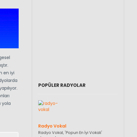
gesel
tır.
 en iyi
adyolarda
POPÜLER RADYOLAR
apılıyor.
nları
a yola
Radyo Vokal
Radyo Vokal, 'Popun En İyi Vokali'