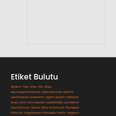
Etiket Bulutu
45likfm
70ler
80ler
80s
90lar
akustikperformanslar
alaturkamüzik
alemfm
alemfmdinle
arabeskfm
aşkfm
bestfm
billboard
blues
canlı
canlıradyolar
capitalradio
countdown
countrymusic
damar
disco
eniyimüzik
flashback
hitmusic
ilaçgibiradyo
klasradio
kralfm
magazin