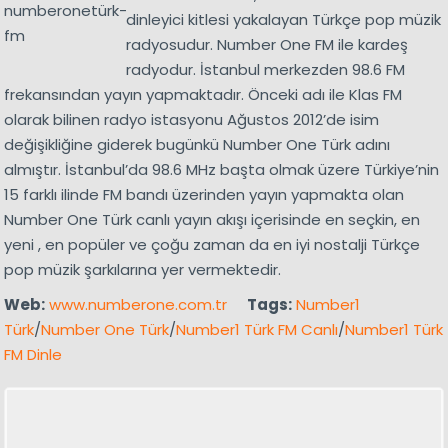
dinleyici kitlesi yakalayan Türkçe pop müzik
radyosudur. Number One FM ile kardeş
radyodur. İstanbul merkezden 98.6 FM
frekansından yayın yapmaktadır. Önceki adı ile Klas FM
olarak bilinen radyo istasyonu Ağustos 2012’de isim
değişikliğine giderek bugünkü Number One Türk adını
almıştır. İstanbul’da 98.6 MHz başta olmak üzere Türkiye’nin
15 farklı ilinde FM bandı üzerinden yayın yapmakta olan
Number One Türk canlı yayın akışı içerisinde en seçkin, en
yeni , en popüler ve çoğu zaman da en iyi nostalji Türkçe
pop müzik şarkılarına yer vermektedir.
Web:
www.numberone.com.tr
Tags:
Number1
Türk
/
Number One Türk
/
Number1 Türk FM Canlı
/
Number1 Türk
FM Dinle