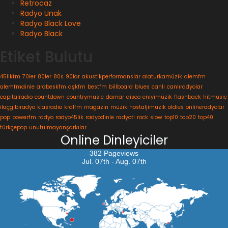
Retrocaz
Radyo Ünak
Radyo Black Love
Radyo Black
Etiket Bulutu
45likfm
70ler
80ler
80s
90lar
akustikperformanslar
alaturkamüzik
alemfm
alemfmdinle
arabeskfm
aşkfm
bestfm
billboard
blues
canlı
canlıradyolar
capitalradio
countdown
countrymusic
damar
disco
eniyimüzik
flashback
hitmusic
ilaçgibiradyo
klasradio
kralfm
magazin
müzik
nostaljimüzik
oldies
onlineradyolar
pop
powerfm
radyo
radyo45lik
radyodinle
radyoti
rock
slow
top10
top20
top40
türkçepop
unutulmayanşarkılar
Online Dinleyiciler
382 Pageviews
Jul. 07th - Aug. 07th